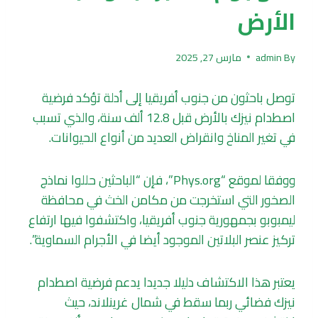
الأرض
By
admin
مارس 27, 2025
توصل باحثون من جنوب أفريقيا إلى أدلة تؤكد فرضية
اصطدام نيزك بالأرض قبل 12.8 ألف سنة، والذي تسبب
في تغير المناخ وانقراض العديد من أنواع الحيوانات.
ووفقا لموقع “Phys.org”، فإن “الباحثين حللوا نماذج
الصخور التي استخرجت من مكامن الخث في محافظة
ليمبوبو بجمهورية جنوب أفريقيا، واكتشفوا فيها ارتفاع
تركيز عنصر البلاتين الموجود أيضا في الأجرام السماوية”.
يعتبر هذا الاكتشاف دليلا جديدا يدعم فرضية اصطدام
نيزك فضائي ربما سقط في شمال غرينلاند، حيث