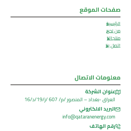
صفحات الموقع
الرئيسية
من نحن
منتجاتنا
اتصل بنا
معلومات الاتصال
عنوان الشركة
العراق -بغداد – المنصور /م/ 607 /ز/19/د/16
البريد الالكتروني
info@qataranenergy.com
رقم الهاتف