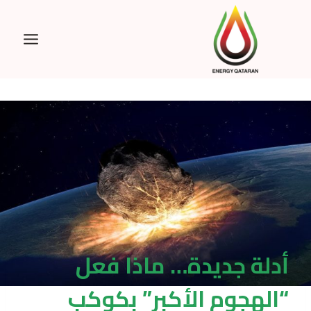
Ski
t
conten
أدلة جديدة… ماذا فعل
“الهجوم الأكبر” بكوكب