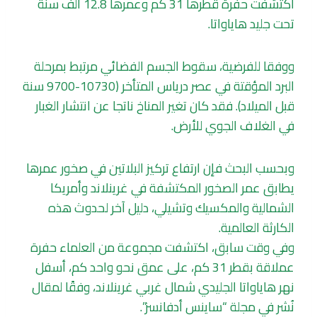
اكتشفت حفرة قطرها 31 كم وعمرها 12.8 ألف سنة
تحت جليد هاياواتا.
ووفقا للفرضية، سقوط الجسم الفضائي مرتبط بمرحلة
البرد المؤقتة في عصر درياس المتأخر (10730-9700 سنة
قبل الميلاد). فقد كان تغير المناخ ناتجا عن انتشار الغبار
في الغلاف الجوي للأرض.
وبحسب البحث فإن ارتفاع تركيز البلاتين في صخور عمرها
يطابق عمر الصخور المكتشفة في غرينلاند وأمريكا
الشمالية والمكسيك وتشيلي، دليل آخر لحدوث هذه
الكارثة العالمية.
وفي وقت سابق، اكتشفت مجموعة من العلماء حفرة
عملاقة بقطر 31 كم، على عمق نحو واحد كم، أسفل
نهر هاياواتا الجليدي شمال غربي غرينلاند، وفقًا لمقال
نُشر في مجلة “ساينس أدفانسز”.