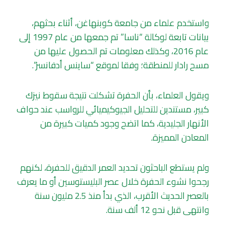
واستخدم علماء من جامعة كوبنهاغن، أثناء بحثهم،
بيانات تابعة لوكالة “ناسا” تم جمعها من عام 1997 إلى
عام 2016، وكذلك معلومات تم الحصول عليها من
مسح رادار للمنطقة؛ وفقا لموقع “ساينس أدفانسز”.
ويقول العلماء، بأن الحفرة تشكلت نتيجة سقوط نيزك
كبير، مستندين للتحليل الجيوكيميائي للرواسب عند حواف
الأنهار الجليدية، كما اتضح وجود كميات كبيرة من
المعادن المميزة.
ولم يستطع الباحثون تحديد العمر الدقيق للحفرة، لكنهم
رجحوا نشوء الحفرة خلال عصر البليستوسين أو ما يعرف
بالعصر الحديث الأقرب، الذي بدأ منذ 2.5 مليون سنة
وانتهى قبل نحو 12 ألف سنة.