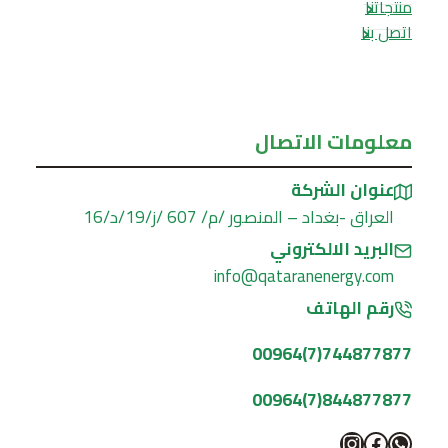
منتجاتنا
اتصل بنا
معلومات الاتصال
عنوان الشركة
العراق -بغداد – المنصور /م/ 607 /ز/19/د/16
البريد الالكتروني
info@qataranenergy.com
رقم الهاتف
744877877(7)00964
844877877(7)00964
واتساب
فيسبوك
إنستجرام