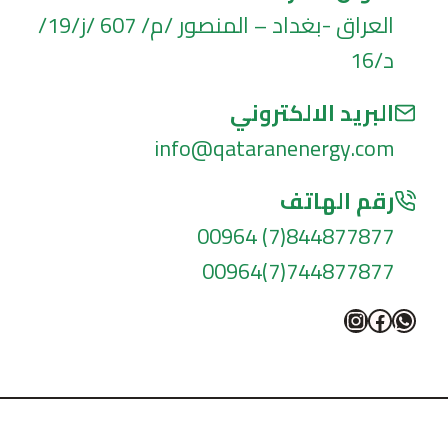
العراق -بغداد – المنصور /م/ 607 /ز/19/
د/16
البريد الالكتروني
info@qataranenergy.com
رقم الهاتف
844877877(7) 00964
744877877(7)00964
واتساب
فيسبوك
إنستجرام