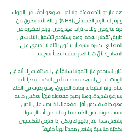
هو غاز ذو رائحة قويّة، ولا لون له، وهو أخفّ من الهواء
ويرمز له بالرمز الكيميائي (NH3)؛ وذلك لأنّه يتكون من
ذرة نيتروجين وثلاث ذرات هيدروجين، ويتم تحضيره عن
طريق تقطير الفحم، وهو يستخدم لتشغيل الآلات في
المصانع الكبيرة بشرط أن تكون الآلة لا تحتوي على
المعادن؛ لأنّ هذا الغاز يسبّب الصدأ بسرعة.
كان يُستخدم غاز الأمونيا سابقاً في المكيّفات إلا أنه في
الوقت الحالي لم يعد مستخدماً في التكييف نظراً لأنّه
سام، وتمّ استبداله بمادة الفريون، وهو يذوب في الماء
بسرعةٍ شديدة، وهنا يصبح مفعوله قويّاً بعكس حالته
وهو جاف فيكون أقل مفعولاً، لذا يجب على الذين
يستخدمونه لبس الكمامة للوقاية من أخطاره، ولا
يشتعل هذا الغاز بالهواء ولكن إذا تعرّض للأكسجين
بكميّة مناسبة يشتعل محدثاً لهباً خفيفاً.