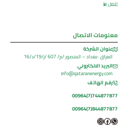
اتصل بنا
معلومات الاتصال
عنوان الشركة
العراق -بغداد – المنصور /م/ 607 /ز/19/د/16
البريد الالكتروني
info@qataranenergy.com
رقم الهاتف
744877877(7)00964
844877877(7)00964
واتساب
فيسبوك
إنستجرام