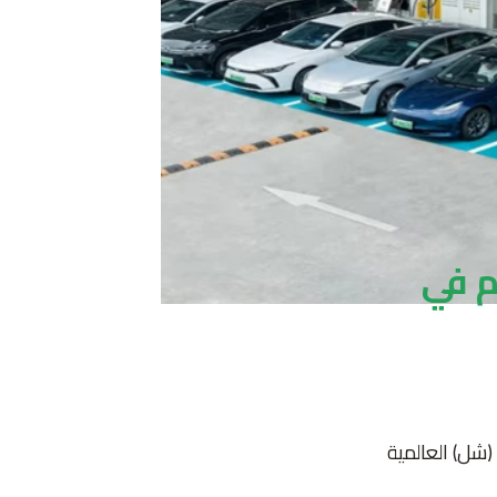
م في
(شل) العالمية