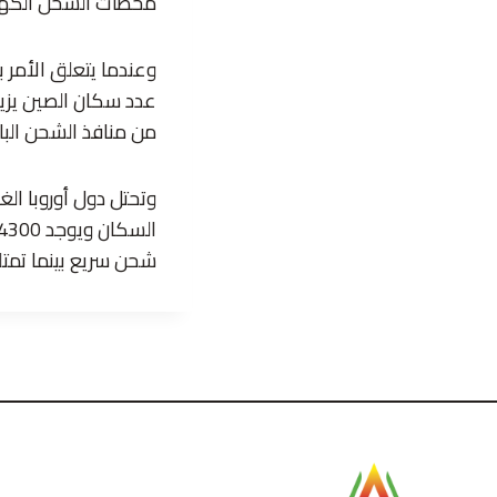
محطات الشحن الكهربا
وعندما يتعلق الأمر ب
من منافذ الشحن البالغ عددها 128 ألفاً في الولايات المتحد
وتحتل دول أوروبا الغر
شحن سريع بينما تمتلك هولن