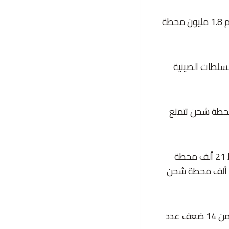
وبرزت الصين بصفتها دولة رائدة عالمياً في ثورة السيارات الكهربائية إذ تفتخر بشبكة تضم 1.8 مليون محطة
ركبت السلطات الصينية
دة من محطات الشحن السريع إذ يوجد بها نحو 760 ألف محطة شحن تتمتع
هذا وتأتي كوريا الجنوبية في المرتبة الثانية بعدد 210 آلاف محطة شحن من بينها فقط 21 ألف محطة
للشحن السريع في حين تحتل الولايات المتحدة المرتبة الثالثة في العالم إذ يوجد بها 128 ألف محطة شحن
وتمتلك الصين التي افتتحت اليوم أكبر محطة لشحن السيارات الكهربائية في العالم أكثر من 14 ضعف عدد