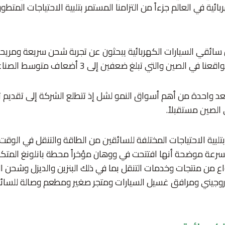
ئية في العالم جزءاً من التزامنا المستمر بتلبية الاحتياجات المتطور
 سائقي السيارات الكهربائية يبحثون عن تجربة شحن سريعة ومري
صين والتي تبلغ ضعفين إلى 3 أضعاف متوسط الصناعة المحلية.
تعد واحدة من أهم أسواق النمو لشل إذ تتطلع الشركة إلى تقديم 
الصين مستقبلاً.
لبية الاحتياجات المختلفة للسائقين من الطاقة والتنقل في الوقت
 بسرعة موضحة أنها افتتحت في ووهان مؤخراً محطة بانلونغ المتكا
 أكثر من 10 أنواع من منتجات وخدمات التنقل بما في ذلك البنزين والديزل وشحن
يدروجيني ومرافق غسيل السيارات ومتجر صغير ومطعم وصالة للسائ