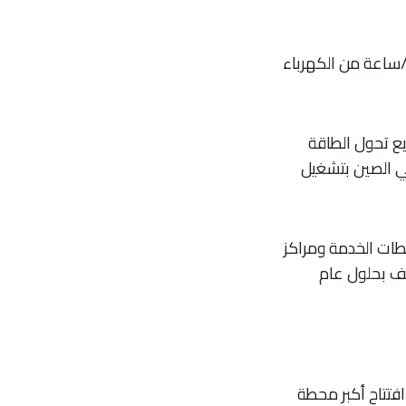
طح المحطة أن تولد نحو 300 ألف كيلوواط/ساعة من الكهرباء
ريع تحول الطاقة
في الصين بتشغيل
لم في محطات الخدمة ومراكز
الشوارع وفي وجهات مثل مراكز التسوق وتتوقع أن يكون لديها نحو 200 ألف بحلول عام
افتتاح أكبر محطة