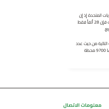
ات المتحدة إذ إن
عدد سكان الصين يزيد قليلاً عن 4 أضعاف عدد سكان الولايات المتحدة علاوة على ذلك فإن 28 ألفاً فقط
 التالية من حيث عدد
السكان ويوجد 124300 و83700 محطة شحن عامة على التوالي ومع ذلك تمتلك فرنسا 9700 محطة
معلومات الاتصال