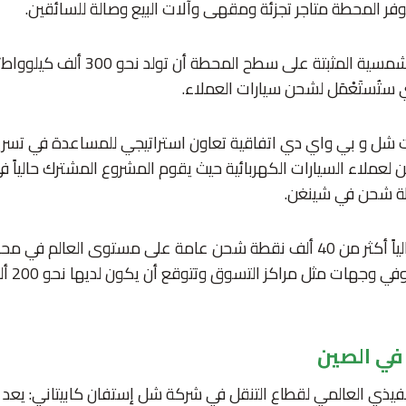
توفر المحطة متاجر تجزئة ومقهى وآلات البيع وصالة للسائقين.
فيما يمكن للألواح الشمسية المثبتة على س
ي ستُستَعْمَل لشحن سيارات العملاء.
ار 2022 وقعت شل و بي واي دي اتفاقية تعاون استراتيجي للمساعدة في تس
لعملاء السيارات الكهربائية حيث يقوم المشروع المشترك حالياً 
وتمتلك شركة شل حالياً أكثر من 40 ألف نقطة شحن عامة على مستوى العا
التنقل وفي 
ي الصين
تنفيذي العالمي لقطاع التنقل في شركة شل إستفان كابيتاني: يعد 