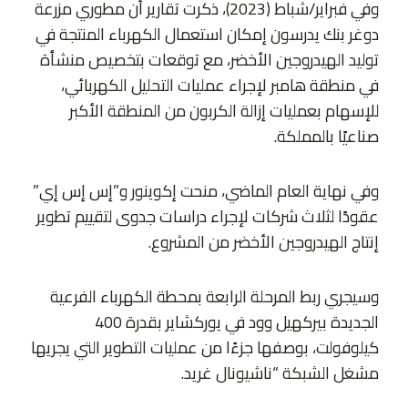
وفي فبراير/شباط (2023)، ذكرت تقارير أن مطوري مزرعة
دوغر بنك يدرسون إمكان استعمال الكهرباء المنتجة في
توليد الهيدروجين الأخضر، مع توقعات بتخصيص منشأة
في منطقة هامبر لإجراء عمليات التحليل الكهربائي،
للإسهام بعمليات إزالة الكربون من المنطقة الأكبر
صناعيًا بالمملكة.
وفي نهاية العام الماضي، منحت إكوينور و”إس إس إي”
عقودًا لثلاث شركات لإجراء دراسات جدوى لتقييم تطوير
إنتاج الهيدروجين الأخضر من المشروع.
وسيجري ربط المرحلة الرابعة بمحطة الكهرباء الفرعية
الجديدة بيركهيل وود في يوركشاير بقدرة 400
كيلوفولت، بوصفها جزءًا من عمليات التطوير التي يجريها
مشغل الشبكة “ناشيونال غريد.