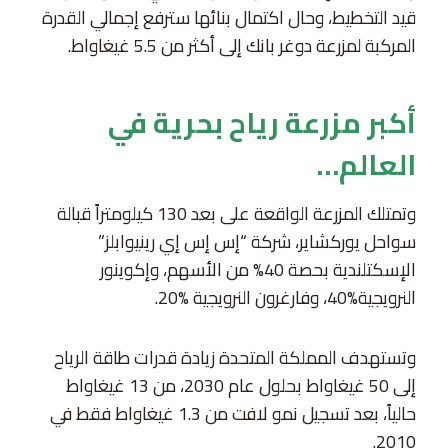
قيد التخطيط، وحال اكتمال بنائها سترفع إجمالي القدرة
المركبة لمزرعة دوغر بانك إلى أكثر من 5.5 غيغاواط.
أكبر مزرعة رياح بحرية في
العالم…
وتمتلك المزرعة الواقعة على بعد 130 كيلومتراً قبالة
سواحل يوركشاير، شركة “إس إس إي رينيوابلز”
الإسكتلندية بحصة 40% من الأسهم، وإكوينور
النرويجية%40، وفارغرون النرويجية %20.
وتستهدف المملكة المتحدة زيادة قدرات طاقة الرياح
إلى 50 غيغاواط بحلول عام 2030، من 13 غيغاواط
حالياً، بعد تسجيل نمو لافت من 1.3 غيغاواط فقط في
2010.