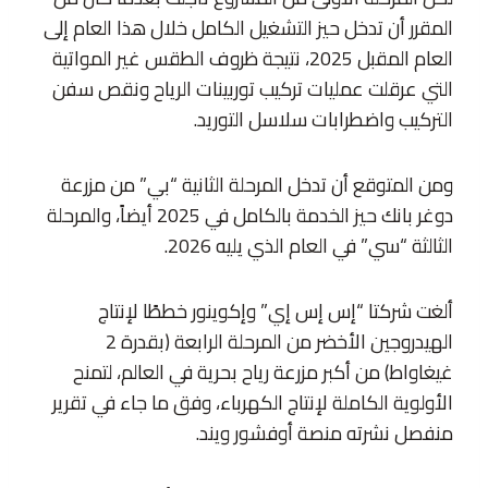
المقرر أن تدخل حيز التشغيل الكامل خلال هذا العام إلى
العام المقبل 2025، نتيجة ظروف الطقس غير المواتية
التي عرقلت عمليات تركيب توربينات الرياح ونقص سفن
التركيب واضطرابات سلاسل التوريد.
ومن المتوقع أن تدخل المرحلة الثانية “بي” من مزرعة
دوغر بانك حيز الخدمة بالكامل في 2025 أيضاً، والمرحلة
الثالثة “سي” في العام الذي يليه 2026.
ألغت شركتا “إس إس إي” وإكوينور خططًا لإنتاج
الهيدروجين الأخضر من المرحلة الرابعة (بقدرة 2
غيغاواط) من أكبر مزرعة رياح بحرية في العالم، لتمنح
الأولوية الكاملة لإنتاج الكهرباء، وفق ما جاء في تقرير
منفصل نشرته منصة أوفشور ويند.