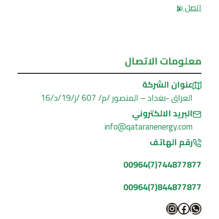
اتصل بنا
معلومات الاتصال
عنوان الشركة
العراق -بغداد – المنصور /م/ 607 /ز/19/د/16
البريد الالكتروني
info@qataranenergy.com
رقم الهاتف
744877877(7)00964
844877877(7)00964
واتساب
فيسبوك
إنستجرام