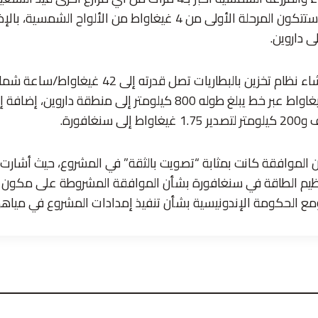
المستوى الدولي، إذ ستتكون المرحلة الأولى من 4 غيغاواط من الأل
ويتضمن المشروع إنشاء نظام تخزين بالبطاريات تصل ق
طموحة لنقل 900 ميغاواط عبر خط يبلغ طوله 800 كيلومتر إلى منطقة 
الموافقة كانت بمثابة “تصويت بالثقة” في المشروع، حيث أشارت إل
يم الطاقة في سنغافورة بشأن الموافقة المشروطة على مكون الر
ومع الحكومة الإندونيسية بشأن تنفيذ إمدادات المشروع في مياهه