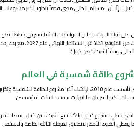
بل”، إلّا أن المستثمر الحالي مضى قدماً بتطوير أكثر مشروعات ا
ى قبلة الحياة، بإعلان الموافقات البيئة للسير في خطط التطوير 
السنوات المقبلة، حيث من المتوقع اتخاذ قرار
 الحالي، وفقاً لشركة “صن كيبل”.
مشروع طاقة شمسية في العالم
وخططت الشركة، التي تأسست عام 2018، لإنشاء أكبر مشروع للطاقة الشمسي
ذ سنوات، لكنها سرعان ما انهارت بسبب خلافات المؤسسين.
ماضي حظي مشروع “باور لينك”-التابع لشركة صن كيبل- بمصادقة وك
ا يعطي الضوء الأخضر لانطلاق المرحلة الثالثة الخاصة بالاستثمار.