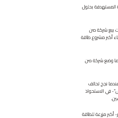
ري (2024)، مع العمليات الكاملة المستهدفة بحلول
جراءات بيع شركة صن
اء أكبر مشروع طاقة
هما وضع شركة صن
ة، عندما نجح تحالف
كس”- في الاستحواذ
ين.
-الذي من المرجّح أن يكلّف أكثر من 20 مليار دولار- أكبر مزرعة للطاقة