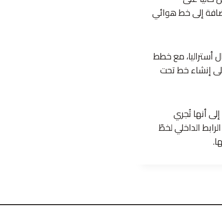
واح الشمسية، بالإضافة إلى خط هوائي
درته إلى 42 غيغاواط/ساعة شمال أستراليا، مع خطط
داروين، إضافة إلى إنشاء خط تحت
ى أنها تُجري
ابط الداخلي لخطّ
ا.