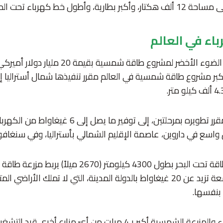
خط كهرباء تحت الماء في العالم.
اء في العالم
أعطت أستراليا أمس الضوء الأخضر لمشروع طاقة شمس
كبر مشروع طاقة شمسية في العالم مقرر تنفيذها شمال أستراليا إ
ويهدف المشروع، المقرر تطويره بمرحلتين، إلى توفير ما 
واسع في داروين، عاصمة الإقليم الشمالي بأستراليا، وفي سنغافو
ويتضمن الرابط خط طاقة تحت البحر بطول 4300 كيلومتر (0
الشمالي بأستراليا بسعة تزيد عن 20 غيغاواط بالدولة المدينة، التي لا تملك ال
بنفسها.
وسيكون خط الكهرباء والمزرعة الشمسية أكبر بـ4 مرات من أيّ مزارع أخرى ق