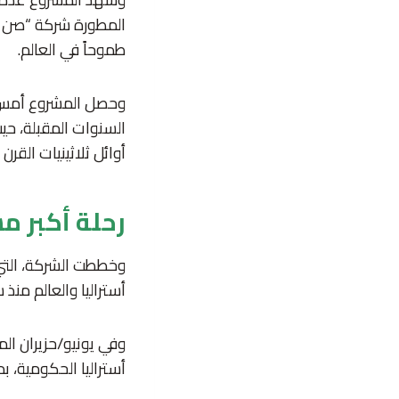
المطورة شركة “صن كي
طموحاً في العالم.
وحصل المشروع أمس عل
أوائل ثلاثينيات القرن
رحلة أكبر 
أستراليا والعالم من
وفي يونيو/حزيران ال
أستراليا الحكومية، بم