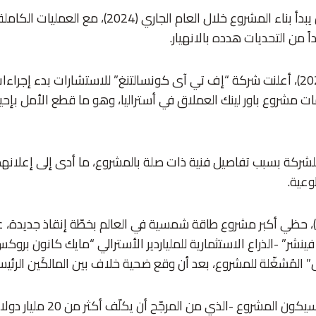
وكان من المتوقع أن يبدأ بناء المشروع خلال العام الجا
وفي فبراير/شباط (2023)، أعلنت شركة “إف تي آى كونسالتنغ” للاستشارات بدء إ
ات مشروع باور لينك العملاق في أستراليا، وهو ما قطع الأمل بإحي
شركة بسبب تفاصيل فنية ذات صلة بالمشروع، ما أدى إلى إعلان
وعية.
وفي مايو/أيار (2023)، حظي أكبر مشروع طاقة شمسية في العالم بخطّة إنقاذ جديد
نشر” -الذراع الاستثمارية للملياردير الأسترالي “مايك كانون برو
المُشغّلة للمشروع، بعد أن وقع ضحية خلاف بين المالكَين الرئيس
وحال اكتماله بنجاح، سيكون المشروع 