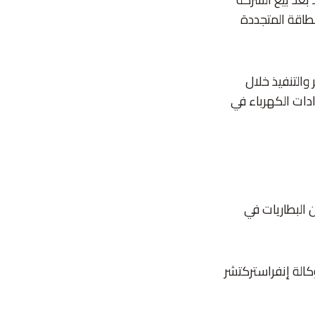
لطاقة المتجددة
والتنفيذ خلال
 الاستثمار النهائي عام 2027، مع بدء إمدادات الكهرباء في
ة وتخزين البطاريات في
الة إنفراستركتشر