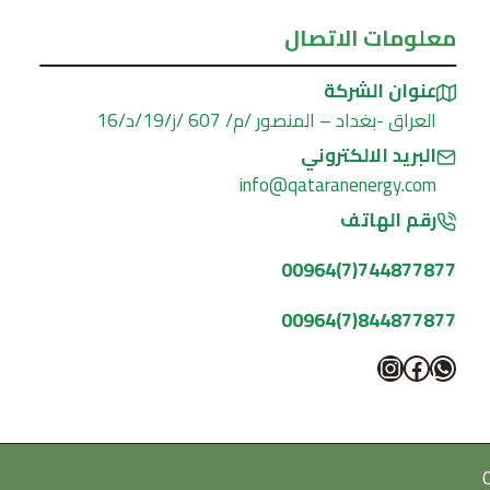
معلومات الاتصال
عنوان الشركة
العراق -بغداد – المنصور /م/ 607 /ز/19/د/16
البريد الالكتروني
info@qataranenergy.com
رقم الهاتف
744877877(7)00964
844877877(7)00964
واتساب
فيسبوك
إنستجرام