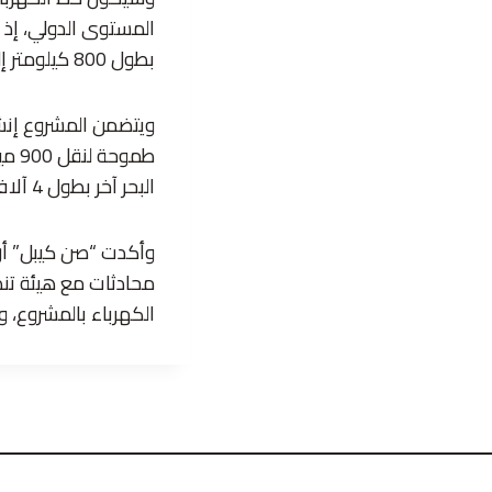
بطول 800 كيلومتر إلى داروين.
البحر آخر بطول 4 آلاف و200 كيلومتر لتصدير 1.75 غيغاواط إلى سنغافورة.
وأكدت “صن كيبل” أن 
محادثات مع هيئة تنظ
الكهرباء بالمشروع، 