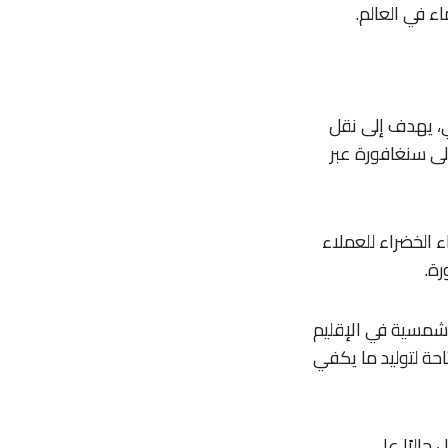
ية بقيمة 20 مليار دولار أميركي، يهدف إلى نقل
لى سنغافورة عبر
يصل إلى 6 غيغاواط من الكهرباء الخضراء للعملاء
رة.
267 ميلاً) يربط مزرعة طاقة شمسية في الإقليم
أراضي المتاحة لتوليد ما يكفي
يد التشغيل حاليًا على