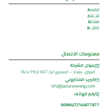
الرئيسية
من نحن
منتجاتنا
اتصل بنا
معلومات الاتصال
عنوان الشركة
العراق -بغداد – المنصور /م/ 607 /ز/19/د/16
البريد الالكتروني
info@qataranenergy.com
رقم الهاتف
744877877(7)00964