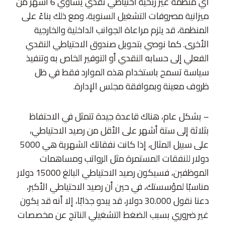
أي منظمة غير ربحية احتياطي نقدي يساوي 6 أشهر من
ميزانية مصروفات التشغيل السنوية، ومع ذلك بناءً على
المنظمة، قد يلزم مراعاة الجوانب الداخلية والخارجية
الأخرى. كما نوصي بتحويل صندوق الاحتياطي النقدي
الفعلي إلى حسابه النقدي أو التوفير الخاص به وتنفيذ
سياسة تسمح باستخدام هذه الموارد فقط في ظل
ظروف معينة وبموافقة مجلس الإدارة.
– بشكل عام، هناك قاعدة جيدة تتمثل في الاحتفاظ
بثلاثة إلى ستة أشهر على الأقل من رصيد الاحتياطي،
على سبيل المثال، إذا كانت نفقاتك الشهرية هي 5000
دولار للنفقات المستمرة مثل الرواتب ومساهمات
الموظفين، فسيكون رصيد الاحتياطي البالغ 15000 دولار
مناسبًا لمؤسستك، في حين أن رصيد الاحتياطي الأكبر،
دعنا نقول 30.000 دولار، قد يبدو جذابًا، إلا أنه قد يكون
غير ضروري بسبب الضغط التشغيلي الناتج عن مخصصات