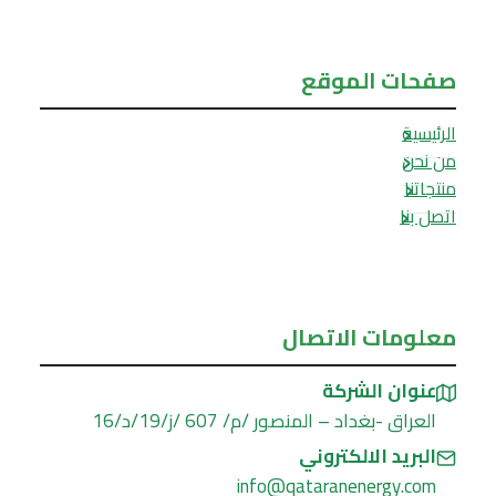
صفحات الموقع
الرئيسية
من نحن
منتجاتنا
اتصل بنا
معلومات الاتصال
عنوان الشركة
العراق -بغداد – المنصور /م/ 607 /ز/19/د/16
البريد الالكتروني
info@qataranenergy.com