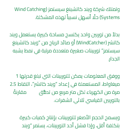
وتمتلك شركة ويند كاتشينغ سيستمز (Wind Catching
Systems) حلًا أسهل نسبياً لهذه المشكلة.
بدلاً من توربين واحد يكتسح مساحة كبيرة يستعمل ويند
كاتشر (WindCatcher) أو صائد الرياح من “ويند كاتشينغ
سيستمز” توربينات صغيرة متعددة مرتبة في نمط يشبه
الجدار.
ووفق المعلومات يمكن للتوربينات التي تبلغ قدرتها 1
ميغاواط، المستعملة في إعداد “ويند كاتشر”، التقاط 2.5
مرة من الكهرباء لكل متر مربع من تدفُّق
الرياح
مقارنةً
بالتوربين القياسي ثلاثي الشفرات.
ويسمح الحجم الأصغر للتوربينات بإنتاج كميات كبيرة
بتكلفة أقل، وإذا فشل أحد التوربينات، يستمر “ويند