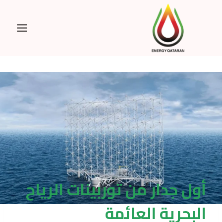
Ski
t
conten
أول جدار من توربينات الرياح
البحرية العائمة