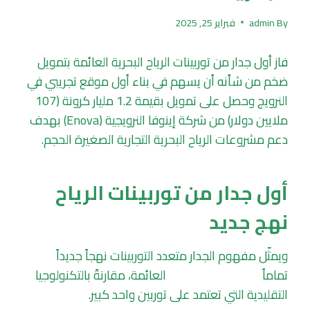
By
admin
فبراير 25, 2025
فاز أول جدار من توربينات الرياح البحرية العائمة بتمويل
ضخم من شأنه أن يسهم في بناء أول موقع تجريبي في
النرويج وحصل على تمويل بقيمة 1.2 مليار كرونة (107
ملايين دولار) من شركة إينوفا النرويجية (Enova) بهدف
دعم مشروعات الرياح البحرية التجارية الصغيرة الحجم.
أول جدار من توربينات الرياح
نهج جديد
ويمثّل مفهوم الجدار متعدد التوربينات نهجاً جديداً
تماماً
لطاقة الرياح البحرية
العائمة، مقارنةً بالتكنولوجيا
التقليدية التي تعتمد على توربين واحد كبير.