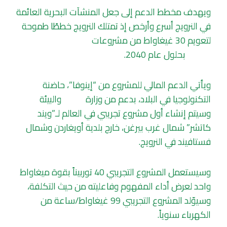
ويهدف مخطط الدعم إلى جعل المنشآت البحرية العائمة
في النرويج أسرع وأرخص إذ تمتلك النرويج خططًا طموحة
لتعويم 30 غيغاواط من مشروعات
طاقة الرياح
البحرية
بحلول عام 2040.
ويأتي الدعم المالي للمشروع من “إينوفا”، حاضنة
التكنولوجيا في البلاد، بدعم من وزارة
المناخ
والبيئة
وسيتم إنشاء أول مشروع تجريبي في العالم لـ”ويند
كاتشر” شمال غرب بيرغن، خارج بلدية أويغاردن وشمال
فستافيند في النرويج.
وسيستعمل المشروع التجريبي 40 توربيناً بقوة ميغاواط
واحد لعرض أداء المفهوم وفاعليته من حيث التكلفة،
وسيوّلد المشروع التجريبي 99 غيغاواط/ساعة من
الكهرباء سنوياً.