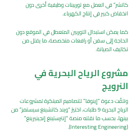
كاتشر” في العمل مع توربينات وظيفية أخرى دون
انخفاض كبير في إنتاج الكهرباء.
كما يمكن استبدال التوربين المتعطل في الموقع دون
الحاجة إلى سفن أو رافعات متخصصة، ما يقلل من
تكاليف الصيانة.
مشروع الرياح البحرية في
النرويج
وتلقّت دعوة “إينوفا” للتصاميم المبتكرة لمشروعات
الرياح البحرية 9 طلبات، اختيرَ “ويند كاتشينغ سيستمز” من
بينها، بحسب ما نقلته منصة “إنترستينغ إنجينيرينغ”
(Interesting Engineering).