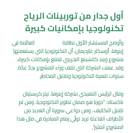
أول جدار من توربينات الرياح
تكنولوجيا بإمكانيات كبيرة
وأوضح المستشار الأول لطاقة
الرياح البحرية
العائمة في
إينوفا، أوسكار غارديمان، أن التكنولوجيا التي يستعملها
مشروع ويند كاتشينغ التجريبي تتمتع بإمكانات كبيرة،
وقد عملت الشركة التي تقف وراء المشروع بجدّ عدّة
سنوات لتنمية التكنولوجيا وتقليل المخاطر.
وقال الرئيس التنفيذي لشركة إينوفا، نيلز كريستيان
ناكستاد: “دورنا هو ضمان تطوير التكنولوجيا، ومن ثم
تقليل التكاليف.. ومن دواعي سرورنا أن العديد من
الأطراف الفاعلة تريد تولّي زمام المبادرة في مثل هذا
المشروع المثير”.