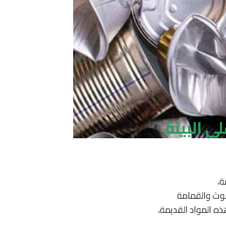
ى البيئة
ة،
لوث والقمامة
ه المواد القديمة،