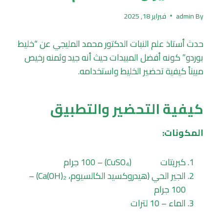
By
admin
فبراير 18, 2025
حدث أستاذ علم النبات الدكتور محمد المليجي عن “خليط
بوردو” كونه أفضل المبيدات حيث أنه جيد وثمنه رخيص
مبيناً كيفية تحضير الخليط واستخدامه.
كيفية التحضير والتطبيق
المكونات:
كبريتات
النحاس
(CuSO₄) – 100 جرام
الجير الحي (هيدروكسيد الكالسيوم، Ca(OH)₂) –
100 جرام
الماء – 10 لترات