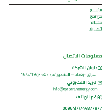
الرئيسية
من نحن
منتجاتنا
اتصل بنا
معلومات الاتصال
عنوان الشركة
العراق -بغداد – المنصور /م/ 607 /ز/19/د/16
البريد الالكتروني
info@qataranenergy.com
رقم الهاتف
744877877(7)00964