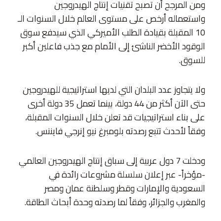
ومن المرجح أن تصبح تقنيات إنتاج الهيدروجين
واستعماله أرخص على مستوى العالم خلال السنوات الـ
10 المقبلة بقيادة الطلب الأميركي الذي سيدفع سوق
الوقود الأخضر الناشئ إلى الأمام مع جذب فاعلين أكبر
للسوق.
ولا يتجاوز عدد البلدان التي لديها استراتيجية للهيدروجين
حتى الآن أكثر من 44 دولة، بينما تعمل 35 دولة أخرى
على بناء استراتيجيات قد تعلن خلال السنوات المقبلة،
وفقاً لأحدث تتبع رصدته بلومبرغ نيو إنرجي فايننس.
ودخلت 7 دول عربية إلى سباق إنتاج الهيدروجين العالمي
-مؤخراً- عبر إعلان سلسلة مشروعات رائدة في
السعودية والإمارات وقطر وسلطنة عمان ومصر
والمغرب والجزائر، وفقاً لما رصدته وحدة أبحاث الطاقة.