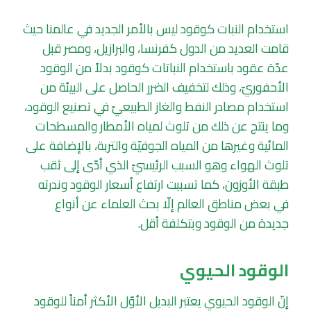
استخدام النبات كوقود ليس بالأمر الجديد في عالمنا حيث
قامت العديد من الدول كفرنسا، والبرازيل، ومصر قبل
عدّة عقود باستخدام النباتات كوقود بدلاً من الوقود
الأحفوريّ، وذلك لتخفيف الضرر الحاصل على البيئة من
استخدام مصادر النفط والغاز الطبيعيّ في تصنيع الوقود،
وما ينتج عن ذلك من تلوث لمياه الأمطار والمسطحات
المائية وغيرها من المياه الجوفيّة والتربة، بالإضافة على
تلوث الهواء وهو السبب الرئيسيّ الذي أدّى إلى ثقب
طبقة الأوزون، كما تسببت ارتفاع أسعار الوقود وندرته
في بعض مناطق العالم إلّا بحث العلماء عن أنواع
جديدة من الوقود وبتكلفة أقل.
الوقود الحيوي
إنّ الوقود الحيوي يعتبر البديل الأوّل الأكثر أمناً للوقود