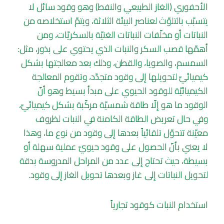
الأحفوري (الغاز الطبيعي والنفط) وهو وقود سائل لا
يتسبّب بالتلوّث لعناصر البيئة الثلاثة، ويتمّ استخلاصه من
النباتات أو مخلّفات النباتات الغنيّة بالسكريّات، ومن
أهمّها قصب السكر والنبات الذي يحتوي على بذور، مثل:
السمسم، والصويا، والقطن، وذلك بعد معالجتها بشكل
كيميائيّ لتحويلها إلى وقود متجدّد، وتقوم المعالجة
الكيميائيّة للوقود الحيوي على مبدأ بسيط وهو أنّ
الوقود ما هو إلّا طاقة شمسيّة مركّبة بشكل كيميائيّ،
وفي حال تعريض الطاقة الكامنة في النبات لظروف
معيّنة تتحوّل تلقائياً بعدها إلى وقود من نوع ما، وهذا
لا يعني بأنّ الحصول على وقود حيويّ عملية سهلة أو
بسيطة، حيث تحتاج إلى عدد من المراحل المدروسة بدقة
لتحويل النباتات إلى غاز وبعدها تحويل الغاز إلى وقود.
استخدام النبات كوقود تجارياً