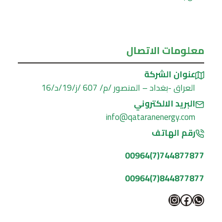
معلومات الاتصال
عنوان الشركة
العراق -بغداد – المنصور /م/ 607 /ز/19/د/16
البريد الالكتروني
info@qataranenergy.com
رقم الهاتف
744877877(7)00964
844877877(7)00964
واتساب
فيسبوك
إنستجرام