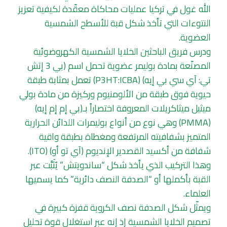
الله غول في تركيا عمليات محاكاة معقّدة لكيفية تعزيز
النتوءات التي تأخذ شكل قبة للأسطح الشمسية
العضوية.
ودرس فريق الباحثين الخلايا الشمسية الكهروضوئية
المصنّعة بمادة بوليمر عضوية تحمل اسم (بي 3 إتش
تي: آي سي بي إيه) (P3HT:ICBA) تعمل بمثابة طبقة
حيوية فوق طبقة من الألومنيوم وركيزة من مادة بولي
ميثيل ميثاكريلات المعروفة اختصاراً بـ(بي إم إم إيه)
(PMMA) وهي نوع من أنواع بوليمرات اللدائن الحرارية
المتميز بشفافيته المرتفعة ومغطاة بطبقة واقية
شفافة من أكسيد القصدير الإنديوم (آي تو أو) (ITO).
وهذا التركيب الذي يأخذ شكل “ساندويتش” يُثَبَّت عبر
القبة بأكملها أو “الصدفة النصف دائرية” كما يسميها
العلماء.
ويمثّل شكل الصدفة نصف الكروية قفزة كبيرة في
تصميم الخلايا الشمسية إذ إنه عبر استغلال قوة تحليل