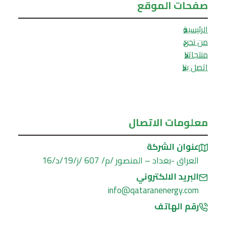
صفحات الموقع
الرئيسية
من نحن
منتجاتنا
اتصل بنا
معلومات الاتصال
عنوان الشركة
العراق -بغداد – المنصور /م/ 607 /ز/19/د/16
البريد الالكتروني
info@qataranenergy.com
رقم الهاتف