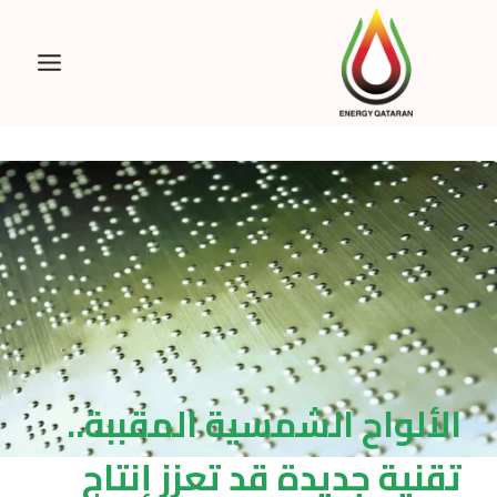
Ski
t
conten
الألواح الشمسية المقببة..
تقنية جديدة قد تعزز إنتاج