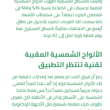
وقياساً بالأسطح المستوية أظهرت الألواح الشمسية
المقببة تحسينات في الكفاءة بنسبة 36% و66% في
امتصاص الضوء اعتماداً على استقطاب الأشعة.
كما سمحت تلك النتوءات للضوء بالدخول من نطاق
أوسع من الاتجاهات مقارنةً بالسطح المستوي مما
يوفر تغطية زاوية تصل إلى 82 درجة.
الألواح الشمسية المقببة
تقنية تنتظر التطبيق
رغم أن فريق البحث لم يصمم بعد إصدارات حقيقية من
تلك الألواح الشمسية فإنه إذا أثبت هذا المبدأ العلمي
جدواه تجريبياً فسيكون مفيداً جداً ليس فقط للخلايا
الشمسية على الأسطح ولكن في الأنظمة التي تتعرض
لظروف ضوء متغيرة باستمرار مثل الأجهزة الإلكترونية