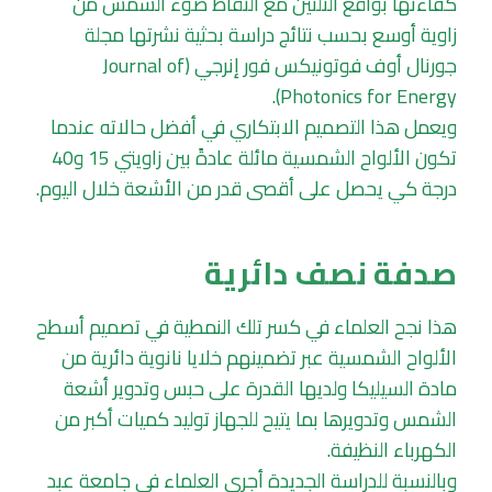
كفاءتها بواقع الثلثين مع التقاط ضوء الشمس من
زاوية أوسع بحسب نتائج دراسة بحثية نشرتها مجلة
جورنال أوف فوتونيكس فور إنرجي (Journal of
Photonics for Energy).
ويعمل هذا التصميم الابتكاري في أفضل حالاته عندما
تكون الألواح الشمسية مائلة عادةً بين زاويتي 15 و40
درجة كي يحصل على أقصى قدر من الأشعة خلال اليوم.
صدفة نصف دائرية
هذا نجح العلماء في كسر تلك النمطية في تصميم أسطح
الألواح الشمسية عبر تضمينهم خلايا نانوية دائرية من
مادة السيليكا ولديها القدرة على حبس وتدوير أشعة
الشمس وتدويرها بما يتيح للجهاز توليد كميات أكبر من
الكهرباء النظيفة.
وبالنسبة للدراسة الجديدة أجرى العلماء في جامعة عبد