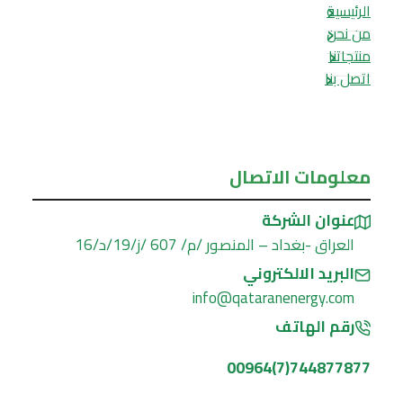
الرئيسية
من نحن
منتجاتنا
اتصل بنا
معلومات الاتصال
عنوان الشركة
العراق -بغداد – المنصور /م/ 607 /ز/19/د/16
البريد الالكتروني
info@qataranenergy.com
رقم الهاتف
744877877(7)00964