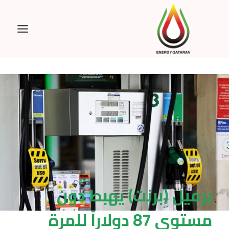
Ski
t
conten
برميل (برنت) يهبط دون
مستوى 87 دولاراً للمرة