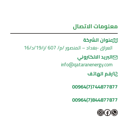
معلومات الاتصال
عنوان الشركة
العراق -بغداد – المنصور /م/ 607 /ز/19/د/16
البريد الالكتروني
info@qataranenergy.com
رقم الهاتف
744877877(7)00964
844877877(7)00964
واتساب
فيسبوك
إنستجرام