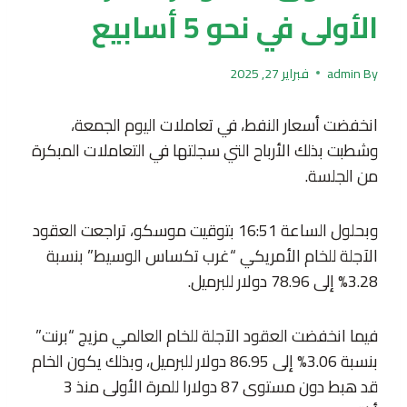
الأولى في نحو 5 أسابيع
By
admin
فبراير 27, 2025
انخفضت أسعار النفط، في تعاملات اليوم الجمعة،
وشطبت بذلك الأرباح التي سجلتها في التعاملات المبكرة
من الجلسة.
وبحلول الساعة 16:51 بتوقيت موسكو، تراجعت العقود
الآجلة للخام الأمريكي “غرب تكساس الوسيط” بنسبة
3.28% إلى 78.96 دولار للبرميل.
فيما انخفضت العقود الآجلة للخام العالمي مزيج “برنت”
بنسبة 3.06% إلى 86.95 دولار للبرميل، وبذلك يكون الخام
قد هبط دون مستوى 87 دولارا للمرة الأولى منذ 3