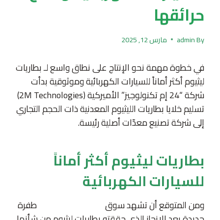
حرائقها
By
admin
مارس 12, 2025
في خطوة مهمة نحو الإنتاج على نطاق واسع لـ بطاريات
ليثيوم أكثر أماناً للسيارات الكهربائية وموثوقية بدأت
شركة “24 إم تكنولوجيز” الأميركية (2M Technologies)
تسليم خلايا بطاريات الليثيوم المعدنية ذات الحجم التجاري
إلى شركة تصنيع معدّات أصلية رئيسة.
بطاريات ليثيوم أكثر أماناً
للسيارات الكهربائية
ومن المتوقع أن تشهد سوق
السيارات الكهربائية
طفرة
جديدة بعد الإنجاز الذي حققته بطاريات ليثيوم من شأنها