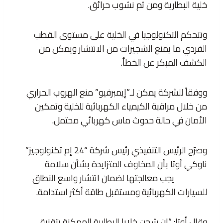
خلية البطارية ومن ثم نشوب حرائق.
وتتحكم التكنولوجيا في الخلية على مستوى القطب
الفردي ما يمنع الشجيرات من الانتشار ويمكن من
الكشف المبكر عن الخطأ.
ووفقاً للشركة يمكن لـ”إيمبرفيو” منع الهروب الحراري
من خلال مراقبة الكيمياء الكهربائية للخلية وتمكين
الأمان في حالة حدوث ماس كهربائي محتمل.
وصرّح الرئيس التنفيذي رئيس شركة “24 إم تكنولوجيز”
ناوكي أوتا بأن المخاوف المتزايدة بشأن سلامة
حرائق
البطاريات
يجب معالجتها لضمان انتشار واسع النطاق
للسيارات الكهربائية ومستقبل طاقة أكثر استدامة.
وقال أوتا: “إن شحن خلايا البطارية الممكنة بتقنية