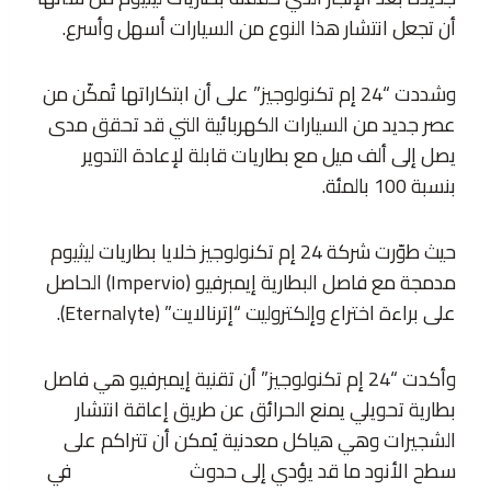
أن تجعل انتشار هذا النوع من السيارات أسهل وأسرع.
وشددت “24 إم تكنولوجيز” على أن ابتكاراتها تُمكّن من
عصر جديد من السيارات الكهربائية التي قد تحقق مدى
يصل إلى ألف ميل مع بطاريات قابلة لإعادة التدوير
بنسبة 100 بالمئة.
حيث طوّرت شركة 24 إم تكنولوجيز خلايا بطاريات ليثيوم
مدمجة مع فاصل البطارية إيمبرفيو (Impervio) الحاصل
على براءة اختراع وإلكتروليت “إترنالايت” (Eternalyte).
وأكدت “24 إم تكنولوجيز” أن تقنية إيمبرفيو هي فاصل
بطارية تحويلي يمنع الحرائق عن طريق إعاقة انتشار
الشجيرات وهي هياكل معدنية يُمكن أن تتراكم على
سطح الأنود ما قد يؤدي إلى حدوث
ماس كهربائي
في