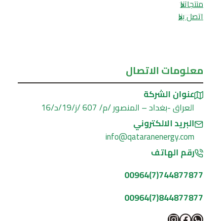
منتجاتنا
اتصل بنا
معلومات الاتصال
عنوان الشركة
العراق -بغداد – المنصور /م/ 607 /ز/19/د/16
البريد الالكتروني
info@qataranenergy.com
رقم الهاتف
744877877(7)00964
844877877(7)00964
واتساب
فيسبوك
إنستجرام