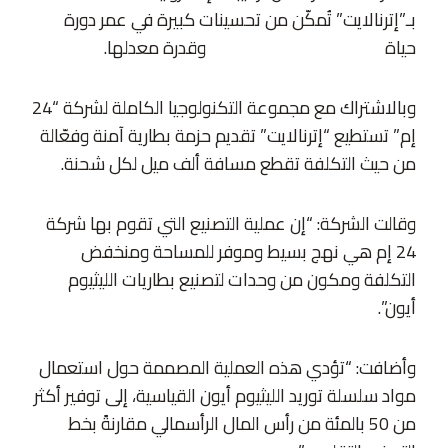
بـ”إترنالايت” تُمكّن من تحسينات كبيرة في عمر دورة
حياة
بطاريات الليثيوم المعدنية
وقدرة معدلها.
وبالاشتراك مع مجموعة التكنولوجيا الكاملة لشركة “24
إم” تستطيع “إترنالايت” تقديم حزمة بطارية آمنة وفعّالة
من حيث التكلفة تقطع مسافة ألف ميل لكل شحنة.
وقالت الشركة: “إن عملية التصنيع التي تقوم بها شركة
24 إم هي نهج بسيط وموفر للمساحة ومنخفض
التكلفة ومكون من وحدات لتصنيع بطاريات الليثيوم
أيون”.
وأضافت: “تؤدي هذه العملية المصممة حول استعمال
مواد سلسلة توريد الليثيوم أيون القياسية، إلى توفير أكثر
من 50 بالمئة من رأس المال الرأسمالي مقارنةً بخط