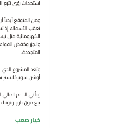
استحداث رؤى تتبع الأ
ومن المتوقع أيضاً أ
تعقب الأسماك إذ تس
الكهرومائية مثل تي
والجزر وخفض القواعد 
المتجددة.
أوشن سوبركلاستر بما قيمته 5 ملايين دولار عبر برنامج استراتيجية ا
ويأتي الدعم المالي 
بيغ مون باور ونوفا 
خيار صعب