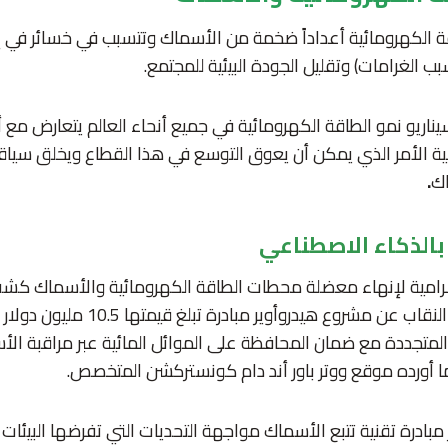
الكهرومائية أعداداً ضخمة من الأسماك وتتسبب في خسائر في إي
ب الغرامات) وتقليل الجودة البيئية للمجتمع.
سيناريو نمو الطاقة الكهرومائية في جميع أنحاء العالم يتعارض م
طنية الأمر الذي يمكن أن يعوق التوسع في هذا القطاع ويخلق سياقاً 
اك
.
بالذكاء الاصطناعي
لرامية لإنهاء معضلة محطات الطاقة الكهرومائية والأسماك ك
سوبركلاستر الكندية النقاب عن مشروع هيدرو
المتجددة مع ضمان المحافظة على الموائل المائية عبر مراقبة الأس
أورده موقع ووتر باور أند دام كونستركشن المتخصص.
مبادرة تقنية تتبع الأسماك مواجهة التحديات التي تفرضها البيئات