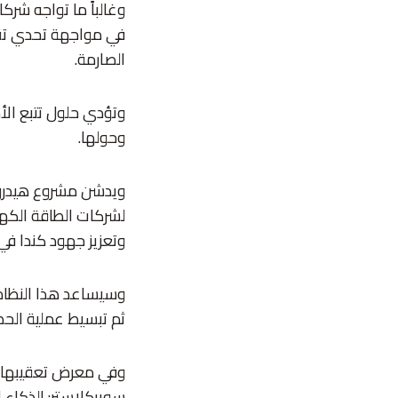
وغالباً ما تواجه شركا
في مواجهة تحدي تقليل
الصارمة.
وتؤدي حلول تتبع الأ
وحولها.
ويدشن مشروع هيدروأو
لشركات الطاقة الكهر
وتعزيز جهود كندا في
وسيساعد هذا النظام 
ثم تبسيط عملية الحص
وفي معرض تعقيبها عل
سوبركلاستر: الذكاء