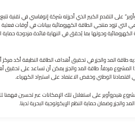
ير” على التقدم الكبير الذي أحرزته شركة إنوفاسي في تقنية تتبع
ي التي تزود منتجي الطاقة الكهرومائية ببيانات في أوقات فعلي
كهرومائية وحولها بما يُحقق في النهاية فائدة مزدوجة حماية الحي
ديه طاقة المد والجزر في تحقيق أهداف الطاقة النظيفة أكد مركز 
المشروع مردفاً: طاقة المد والجزر يمكن أن تساعد على تحقيق أ
 اقتصادنا الوطني وخفض الاعتماد على استيراد الكهرباء.
وع هيدروأوير على استغلال تلك الإمكانات عبر تحسين فهمنا للك
مد والجزر وضمان حماية النظم الإيكولوجية البحرية لدينا.