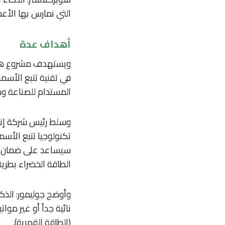
التي نمارس بها الأع
أهداف عدة
ويستهدف مشروع هيدر
في تقنية تتبع الأسما
المستدام للصناعة وخ
وسلط رئيس شركة إنو
تكنولوجيا تتبع الأسم
سيساعد على ضمان قد
الطاقة الخضراء بطريق
وأوضح جوليمور: الذك
نائية جداً أو غير موا
(الطاقة القمرية).