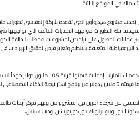
سماك في المواقع النائية.
ن يُحدث مشروع هيدروأوير الذي تقوده شركة إنوفاسي تطورات حا
تهدف تلك التطورات مواجهة التحديات القائمة التي تواجهها شر
سير عمليات الحصول على تراخيص لمشروعات محطات الطاقة الكهرو
البيروقراطية المتعلقة بالتنظيم وتعزيز فرص تحقيق الإيرادات في
ويُعَد المشروع الذي يدعم استثمارات إجمالية قيمتها قرابة .5
لذكاء الاصطناعي لعموم كندا.
المتبقي من شركاء آخرين في المشروع من بينهم مركز أبحاث طاق
سكوتيا باور ونيو برنزويك باور كوربوريشن وديب سينس
.