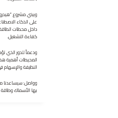
ويبني مشروع “هيدروأو
على الذكاء الاصطناع
داخل محطات الطاقة ال
كفاءة التشغيل.
ودعماً للدور الذي تؤ
المحيطات أهمية هذا 
النظيفة والإسهام في
وواصل: سيساعدنا مشر
بها الأسماك وطاقة ال