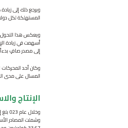
ويرجع ذلك إلى زيادة
المستهلكة لكل دولار 
ويعكس هذا التحول مد
أسهمت في زيادة الإن
إلى مصدر صافٍ بدءاً من 
وكان أحد المحركات ال
المسال على مدى السنوات الـ
الإنتاج والاس
وشملت المصادر الأساسية للاستهلاك ال
33.67 كوادرليون وحدة حرارية بريطانية إذ شكّلا معاً غالبية الاستهلاك.