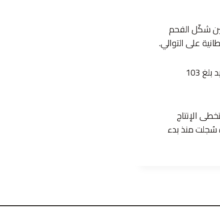
بريطانية في حين شكّل الفحم
في المقابل حقّق إنتاج الطاقة في أمريكا قفزة نوعية إذ وصل إلى مستوى قياسي جديد بلغ 103
خطى الإنتاج
ية في عام 2023، وهي أكبر فجوة سُجلت منذ بدء