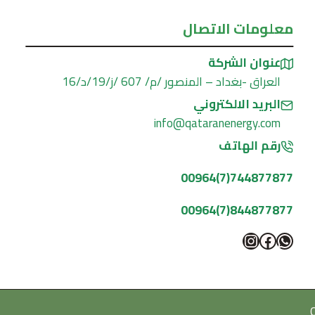
معلومات الاتصال
عنوان الشركة
العراق -بغداد – المنصور /م/ 607 /ز/19/د/16
البريد الالكتروني
info@qataranenergy.com
رقم الهاتف
744877877(7)00964
844877877(7)00964
واتساب
فيسبوك
إنستجرام