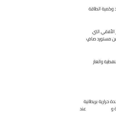
 وكمية الطاقة
الأفقي التي
 من مستورد صافٍ
نفطية والغاز
ي الولايات المتحدة 93.65 كوادرليون وحدة حرارية بريطانية
الغاز الطبيعي
عند