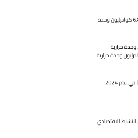
وتعني هذه الفجوة أن الولايات المتحدة اعتمدت على الواردات إذ بلغ صافي الواردات 6.8 كوادرليون وحدة
ى 59.7 كوادرليون وحدة حرارية
68 بالمئة عن المدة نفسها عام 1974 في حين بلغ الاستهلاك 54.8 كوادرليون وحدة حرارية
و السكاني وانتعاش النشاط الاقتصادي