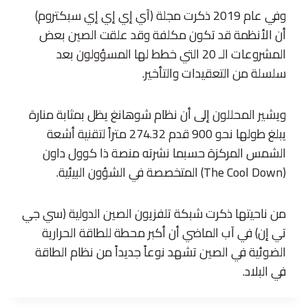
وفي عام 2019 ذكرت مجلة (آي إي إي إي سبكتروم)
أن الأنظمة قد تكون مكلفة وقد علقت الصين بعض
المشروعات الـ 20 التي خطط لها المسؤولون بعد
سلسلة من التعقيدات والتأخير.
ويشير المحللون إلى أن نظام شوهانغ يظل بمثابة منارة
يبلغ طولها نحو 900 قدم 274.32 متراً لتقنية أشعة
الشمس المركزة حسبما نشرته منصة ذا كوول داون
(The Cool Down) المتخصصة في الشؤون البيئية.
من ناحيتها ذكرت شبكة تلفزيون الصين الدولية (سي جي
تي إن) في آب الماضي أن أكبر محطة للطاقة الحرارية
الضوئية في الصين تشهد نوعاً جديداً من نظام الطاقة
في البلاد.