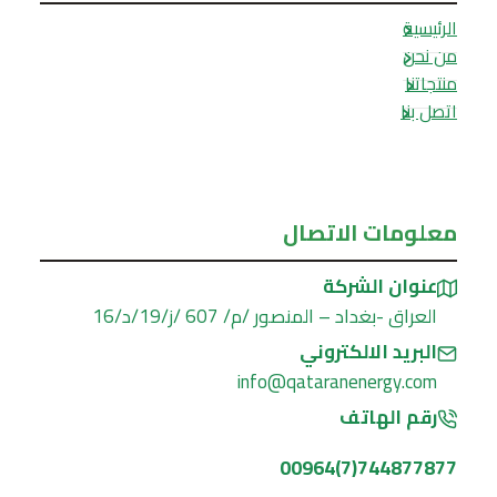
الرئيسية
من نحن
منتجاتنا
اتصل بنا
معلومات الاتصال
عنوان الشركة
العراق -بغداد – المنصور /م/ 607 /ز/19/د/16
البريد الالكتروني
info@qataranenergy.com
رقم الهاتف
744877877(7)00964