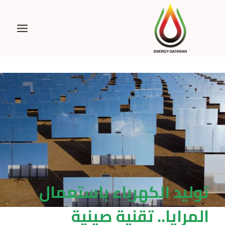
Ski
t
conten
توليد الكهرباء باستعمال
المرايا.. تقنية صينية