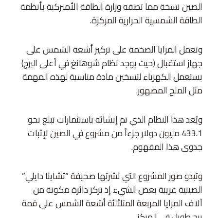
الصين نسخة مما تصفه وزارة الطاقة الأميركية بأنظمة
الطاقة الشمسية الحرارية المركزة.
وتعمل المرايا الضخمة على تركيز أشعة الشمس على
جهاز استقبال (حيث يوجد نظام شوهانغ في أعلى البرج)
يستعمل الكهرباء لتسخين مادة مناسبة لهذه المهمة
مثل الملح المصهور.
ويُعد هذا النظام الذي تم إنشائه باستثمارات تبلغ نحو
433.1 مليون دولار جزءاً من مشروع في الصين لإثبات
جدوى هذا المفهوم.
وتبدو صور المشروع التي نشرتها صحيفة “تشاينا دايلي”
الصينية غريبة بعض الشيء إذ تركز دائرة مكونة من
آلاف المرايا المربعة المتلألئة أشعة الشمس على قمة
برج طويل في المركز.