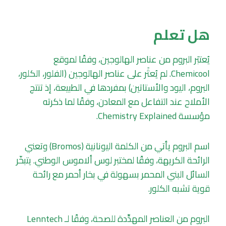
هل تعلم
يُعتبَر البروم من عناصر الهالوجين، وفقًا لموقع
Chemicool. لم يُعثَر على عناصر الهالوجين (الفلور، الكلور،
البروم، اليود والأستاتين) بمفردها في الطبيعة، إذ تنتج
الأملاح عند التفاعل مع المعادن، وفقًا لما ذكرته
مؤسسة Chemistry Explained.
اسم البروم يأتي من الكلمة اليونانية (Bromos) وتعني
الرائحة الكريهة، وفقًا لمختبر لوس ألاموس الوطني. يتبخّر
السائل البني المحمر بسهولة في بخار أحمر مع رائحة
قوية تشبه الكلور.
البروم من العناصر المهدِّدة للصحة، وفقًا لـ Lenntech