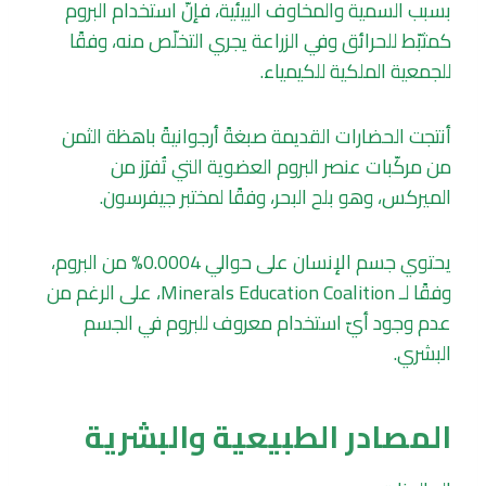
بسبب السمية والمخاوف البيئية، فإنّ استخدام البروم
كمثبّط للحرائق وفي الزراعة يجري التخلّص منه، وفقًا
للجمعية الملكية للكيمياء.
أنتجت الحضارات القديمة صبغةً أرجوانيةً باهظة الثمن
من مركّبات عنصر البروم العضوية التي تُفرَز من
الميركس، وهو بلح البحر، وفقًا لمختبر جيفرسون.
يحتوي جسم الإنسان على حوالي 0.0004% من البروم،
وفقًا لـ Minerals Education Coalition، على الرغم من
عدم وجود أيّ استخدام معروف للبروم في الجسم
البشري.
المصادر الطبيعية والبشرية