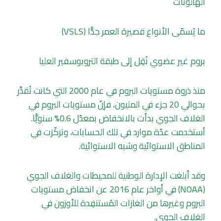
الهالونات
ما يُسمّى الأنواع قصيرة العمر جدًّا (VSLS)
بروم غير عضوي نُقِل إلى طبقة التروبوسفير العليا
منذ ذروة مستويات البروم في عام 2000 التي كانت تُقدَّر
بحوالي 20 جزء في المليون، فإنّ مستويات البروم في
الغلاف الجوي بدأت بالانخفاض بمعدّل 0.6% سنويًّا.
اُستخدمت عدّة موارد في تلك الحسابات، وتركّزت في
المناطق الاستوائية وشبه الاستوائية.
وقد أبلغت الإدارة الوطنية للمحيطات والغلاف الجوي
(NOAA) في أواخر عام 2016 عن انخفاض مستويات
البروم وغيرها من الغازات المُستنفِدة للأوزون في
الغلاف الجوي.