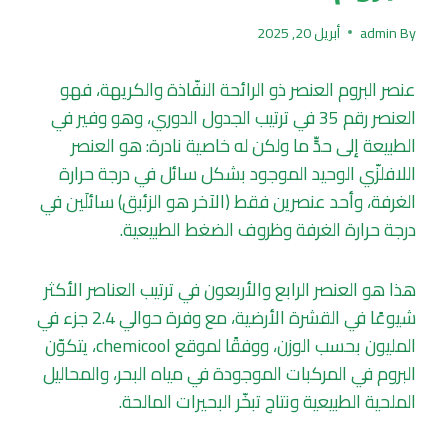
By
admin
أبريل 20, 2025
عنصر البروم العنصر ذو الرائحة النفّاذة والكريهة، فهو
العنصر رقم 35 في ترتيب الجدول الدوري، وهو وفير في
الطبيعة إلى حدٍّ ما ولكن له خاصية نادرة: هو العنصر
اللافلزّي الوحيد الموجود بشكل سائل في درجة حرارة
الغرفة، وأحد عنصرين فقط (الآخر هو الزئبق) سائلَين في
درجة حرارة الغرفة وظروف الضغط الطبيعية.
هذا هو العنصر الرابع والأربعون في ترتيب العناصر الأكثر
شيوعًا في القشرة الأرضية، مع وفرة حوالي 2.4 جزء في
المليون بحسب الوزن، ووفقًا لموقع chemicool، يتكوّن
البروم في المركبات الموجودة في مياه البحر، والمحاليل
الملحية الطبيعية ونتاج تبخّر البحيرات المالحة.