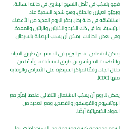
فهو يتسبّب في تآكل النسيج البشري في حالته السائلة،
ويهيّج العينين والحلق، وهو شديد السمية عند
استنشاقه في حالة بخار. يدمّر البروم العديد من الأعضاء
الرئيسية، بما في ذلك الكبد والكليتين والرئتين والمعدة،
وفي بعض الحالات، يمكن أن يسبب الإصابة بالسرطان.
يمكن امتصاص عنصر البروم في الجسم عن طريق المياه
والأطعمة الملوثة، وعن طريق استنشاقه، وأيضًا من
خلال الجلد، وفقًا لمراكز السيطرة على الأمراض والوقاية
منها (CDC).
يمكن للبروم أن يسبّب الاشتعال التلقائي عندما يُمزَج مع
البوتاسيوم والفوسفور والقصدير، ومع العديد من
المواد الكيميائية أيضًا.
للبروم مجموعة كبيرة ومتنوعة من الاستخدامات، بما