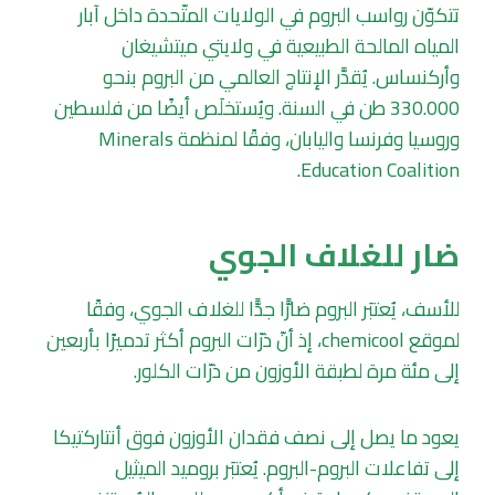
تتكوّن رواسب البروم في الولايات المتّحدة داخل آبار
المياه المالحة الطبيعية في ولايتي ميتشيغان
وأركنساس. يُقدَّر الإنتاج العالمي من البروم بنحو
330.000 طن في السنة. ويُستخلَص أيضًا من فلسطين
وروسيا وفرنسا واليابان، وفقًا لمنظمة Minerals
Education Coalition.
ضار للغلاف الجوي
للأسف، يُعتبَر البروم ضارًّا جدًّا للغلاف الجوي، وفقًا
لموقع chemicool، إذ أنّ ذرّات البروم أكثر تدميرًا بأربعين
إلى مئة مرة لطبقة الأوزون من ذرّات الكلور.
يعود ما يصل إلى نصف فقدان الأوزون فوق أنتاركتيكا
إلى تفاعلات البروم-البروم. يُعتبَر بروميد الميثيل