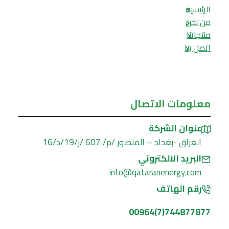
الرئيسية
من نحن
منتجاتنا
اتصل بنا
معلومات الاتصال
عنوان الشركة
العراق -بغداد – المنصور /م/ 607 /ز/19/د/16
البريد الالكتروني
info@qataranenergy.com
رقم الهاتف
744877877(7)00964