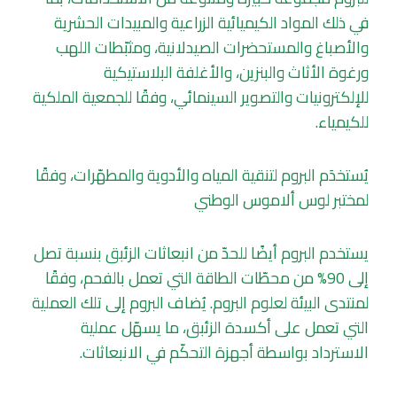
في ذلك المواد الكيميائية الزراعية والمبيدات الحشرية
والأصباغ والمستحضرات الصيدلانية، ومثبّطات اللهب
ورغوة الأثاث والبنزين، والأغلفة البلاستيكية
للإلكترونيات والتصوير السينمائي، وفقًا للجمعية الملكية
للكيمياء.
يُستخدَم البروم لتنقية المياه والأدوية والمطهّرات، وفقًا
لمختبر لوس ألاموس الوطني
يستخدم البروم أيضًا للحدّ من انبعاثات الزئبق بنسبة تصل
إلى 90% من محطّات الطاقة التي تعمل بالفحم، وفقًا
لمنتدى البيئة لعلوم البروم. يُضاف البروم إلى تلك العملية
التي تعمل على أكسدة الزئبق، ما يسهّل عملية
الاسترداد بواسطة أجهزة التحكّم في الانبعاثات.