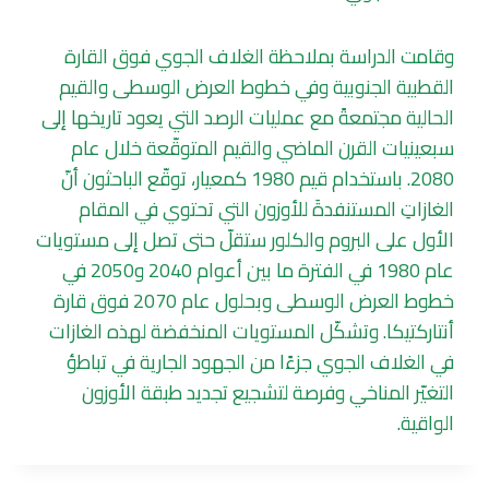
وقامت الدراسة بملاحظة الغلاف الجوي فوق القارة
القطبية الجنوبية وفي خطوط العرض الوسطى والقيم
الحالية مجتمعةً مع عمليات الرصد التي يعود تاريخها إلى
سبعينيات القرن الماضي والقيم المتوقّعة خلال عام
2080. باستخدام قيم 1980 كمعيار، توقّع الباحثون أنّ
الغازاتِ المستنفدةَ للأوزون التي تحتوي في المقام
الأول على البروم والكلور ستقلّ حتى تصل إلى مستويات
عام 1980 في الفترة ما بين أعوام 2040 و2050 في
خطوط العرض الوسطى وبحلول عام 2070 فوق قارة
أنتاركتيكا. وتشكّل المستويات المنخفضة لهذه الغازات
في الغلاف الجوي جزءًا من الجهود الجارية في تباطؤ
التغيّر المناخي وفرصة لتشجيع تجديد طبقة الأوزون
الواقية.