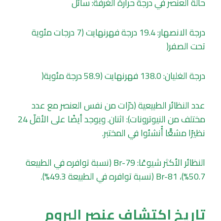
حالة العنصر في درجة حرارة الغرفة: سائل
درجة الانصهار: 19.4 درجة فهرنهايت (7 درجات مئوية
تحت الصفر(
درجة الغليان: 138.0 فهرنهايت (58.9 درجة مئوية(
عدد النظائر الطبيعية (ذرّات من نفس العنصر مع عدد
مختلف من النيوترونات): اثنان. ويوجد أيضًا على الأقلّ 24
نظيرًا مشعًّا أُنشئوا في المختبر.
النظائر الأكثر شيوعًا: Br-79 (نسبة توافره في الطبيعة
50.7%)، Br-81 (نسبة توافره في الطبيعة 49.3%).
تاريخ اكتشاف عنصر البروم