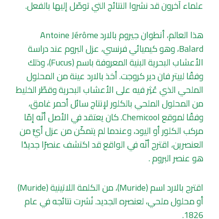
علماء آخرون قد نشروا النتائج التي توصّل إليها بالفعل.
هذا العالم، أنطوان جيروم بالارد Antoine Jérôme
Balard، وهو كيميائي فرنسي، عزل البروم عند دراسة
الأعشاب البحرية البنية المعروفة باسم (Fucus)، وذلك
وفقًا لبيتر فان دير كروجت. أخذ بالارد عينة من المحلول
الملحي الذي عُثِر فيه على الأعشاب البحرية وقطّر الخليط
من المحلول الملحي بالكلور لإنتاج سائل أحمر غامق،
وفقًا لموقع Chemicool. كان يعتقد في الأصل أنّه إمّا
مركب الكلور أو اليود، وعندما لم يتمكّن من عزل أيٍّ من
العنصرين، اقترح أنّه في الواقع قد اكتشف عنصرًا جديدًا
هو عنصر البروم .
اقترح بالارد اسم (Muride)، من الكلمة اللاتينية (Muride)
أو محلول ملحي، لعنصره الجديد. نُشرت نتائجه في عام
1826.