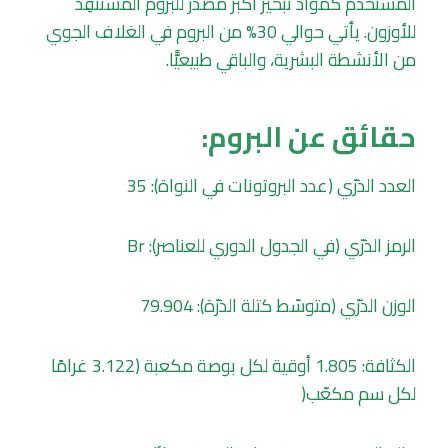
المستخدم كمواد تبخير أكبر مصدر للبروم المُستنفِد
للأوزون. يأتي حوالي 30% من البروم في الغلاف الجوي
من الأنشطة البشرية، والباقي طبيعيًّا.
حقائق عن البروم:
العدد الذرّي (عدد البروتونات في النواة): 35
الرمز الذرّي (في الجدول الدوري للعناصر): Br
الوزن الذرّي (متوسّط كتلة الذرّة): 79.904
الكثافة: 1.805 أوقية لكل بوصة مكعبة (3.122 غرامًا
لكل سم مكعّب(