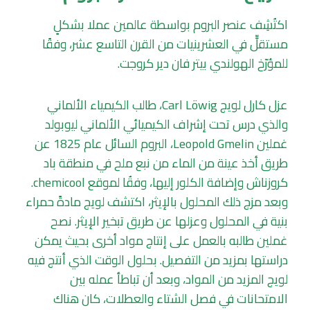
اكتُشِف عنصر البروم بواسطة عالمين عملا بشكلٍ
مستقلٍّ في العشرينيات من القرن التاسع عشر، وفقًا
للمؤرّخ الهولندي بيتر فان دير كروجت.
عزل كارل لويج Carl Löwig، طالب الكيمياء الألماني
والذي درس تحت إشراف الكيميائي الألماني ليوبولد
غملين Leopold Gmelin، البروم السائل عام 1825 عن
طريق أخذ عينة من الماء من نبع ملح في منطقة باد
كروزناش وإضافة الكلور إليها، وفقُا لموقع chemicool.
وبعد مزج ذلك المحلول بالإيثر، اكتشف لويج مادةً حمراء
بنية في المحلول وعزلها عن طريق تبخير الإيثر. نصح
غملين طالبه بالعمل على إنتاج مواد أخرى بحيث يمكن
دراستها بمزيد من التفصيل. بحلول الوقت الذي أنتج فيه
لويج المزيد من المواد، وبعد أن تباطأ عمله بين
الامتحانات في فصل الشتاء والعطلات، كان هناك