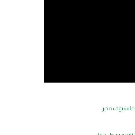
غاتشيوف مدير
شمس الآن تبلغ درجته X2.7. وهذا هو أكبر توهج يسجل هذا