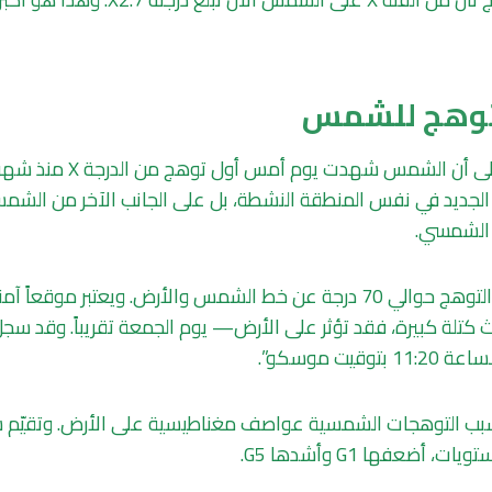
توهج للشمس
ويشير بوغاتشيوف إلى أن الشمس ش
الجديد في نفس المنطقة النشطة، بل على الجانب الآخر من الشم
 الشمسي.
ويقول: “يبعد موقع التوهج حوالي 70 درجة عن خط الشمس والأرض. ويعتبر موق
 كتلة كبيرة، فقد تؤثر على الأرض— يوم الجمعة تقريباً. وقد 
قيت موسكو”.
ب التوهجات الشمسية عواصف مغناطيسية على الأرض. وتقيّم 
ضعفها G1 وأشدها G5.