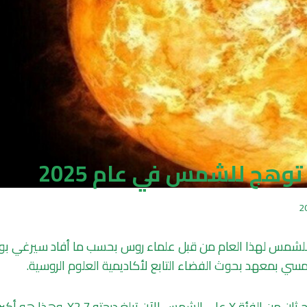
وهج للشمس في عام 2025
لشمس لهذا العام من قبل علماء روس بحسب ما أفاد سيرغي بو
مسي بمعهد بحوث الفضاء التابع لأكاديمية العلوم الروسية.
ووفقاً له، هناك توهج ثان من الفئة X على ال