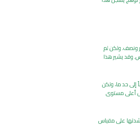
هدت يوم أمس أول توهج من الدرجة X منذ شهر ونصف. ولكن لم
س. وقد يشير هذا
عاً آمناً إلى حد ما، ولكن
سجل أعلى مستوى
شدتها على مقياس