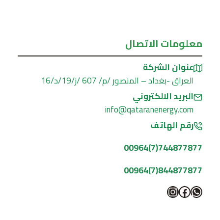
معلومات الاتصال
عنوان الشركة
العراق -بغداد – المنصور /م/ 607 /ز/19/د/16
البريد الالكتروني
info@qataranenergy.com
رقم الهاتف
744877877(7)00964
844877877(7)00964
واتساب
فيسبوك
إنستجرام