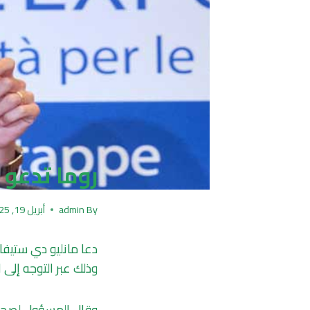
روما تدعو 
By
admin
أبريل 19, 2025
دعا مانليو دي ستيفانو
وذلك عبر التوجه إلى ا
وقال المسؤول لصحيفة 