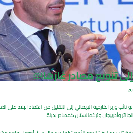
إلى تنويع مصادر غازها￼
 نائب وزير الخارجية الإيطالي إلى التقليل من اعتماد البلاد على الغا
لجزائر وأذربيجان وتركمانستان كمصادر بديلة.
“لا ريبوبليكا” اليوم الأحد: “كما هو حال سائر أوروبا، نواجه مش