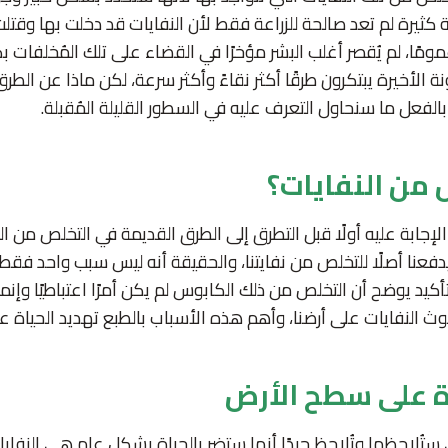
 كثيرة لم تعد صالحة للزراعة فقط لأن النفايات قد دخلت بها وقت
ومًا، لم يُقصر أغلب البشر مؤخرًا في القضاء على تلك المُخلفات ب
نة الأخيرة يبتكرون طرقًا أكثر نقاءً وأكثر سرعة، لكن ماذا عن الط
الفعل ما سنحاول التعرف عليه في السطور القليلة المُقبلة.
 من النفايات؟
جابة عليه أولًا قبل التطرق إلى الطرق القديمة في التخلص من ال
دفعنا أصلًا للتخلص من نفايتنا، والحقيقة أنه ليس سبب واحد فقط
كيد يوضح أن التخلص من ذلك الكابوس لم يكن أمرًا اعتباطيًا وإنما
كوث النفايات على أرضنا، وأهم هذه الأسباب بالطبع تهديد الحياة
ة على سطح الأرض
 ستُلاحظها وتُلاحظ جيدًا أنها ستضر بالحياة بشكل عام هي النفا