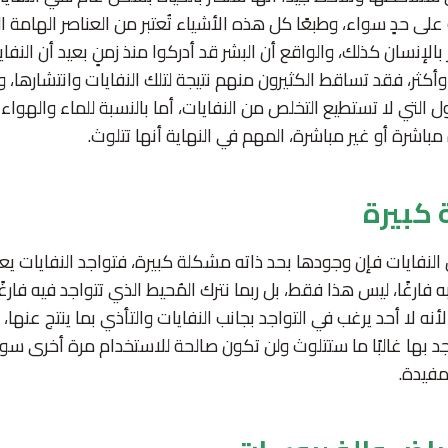
 على حدٍ سواء، وطبعًا كل هذه الأشياء تُعتبر من العناصر الهامة ا
بالإنسان كذلك، والواقع أن البشر قد أدركوا منذ زمنٍ بعيد أن النفا
أكثر، فقد تساقط الكثيرون منهم نتيجة لتلك النفايات وانتشارها، وك
ول التي لا تستطيع التخلص من النفايات، أما بالنسبة للماء والهواء
مباشرة أو غير مباشرة، المهم في النهاية أنها تتلوث.
 كبيرة
 النفايات فإن وجودها بحد ذاته مشكلة كبيرة، فتواجد النفايات ي
ه فارغًا، ليس هذا فقط، بل ربما نترك المُحيط الذي تتواجد فيه فارغ
أنه لا أحد يرغب في التواجد بجانب النفايات والتأذي بما ينتج عنها،
 بها غالبًا ما ستتلوث ولن تكون صالحة للاستخدام مرة أخرى سواء
فيدة.