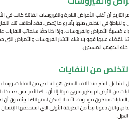
اض والفيروسات
 التاريخ أن أغلب الأمراض النادرة والفيروسات القاتلة كانت في الأ
 والتباطؤ في التخلص منها بأسرع ما يُمكن، فقد أطلقت تلك النفا
ء مُسببةً الأمراض والفيروسات، وإذا كنا حقًا سنعاتب النفايات عل
سًا للقضاء عليها فهو بلا شك انتشار الفيروسات والأمراض التي 
 ذلك الكوكب المسكين.
لتخلص من النفايات
ل الشاغل للبشر منذ آلاف السنين هو التخلص من النفايات، وربما 
ايات من الأرض لم يظهر سوى قريبًا إلا أن ذلك الأمر ليس صحيحًا با
 النفايات ستكون موجودة، لأنه لا يُمكن استهلاك البيئة دون أن ت
دام، والآن دعونا نبدأ من الطريقة الأولى التي استخدمها الإنسان
لعزل.