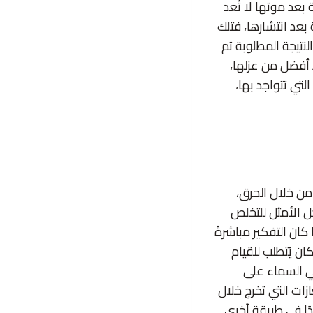
بعد موتها لا تُعد
 بعد انتشارها، فتلك
لنتيجة المطلوبة تم
د أفضل من عزلها،
لتي تتواجد بها،
من خلال الحرق،
حل الأمثل للتخلص
كان التفكير مباشرةً
ان يُتطلب للقيام
في السماء على
زات التي تخرج خلال
دًا في طريقة أخرى