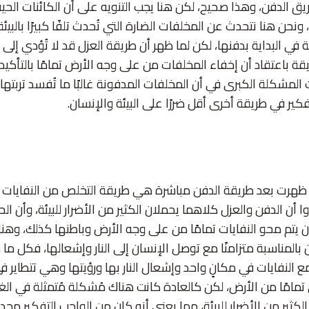
ق الدفن، وهذا صحيح، لكن هنا يجب التنويه على أن الكائنات الحية 
ونحن هنا نتحدث عن المخلفات الضارة التي تُحدث تلفًا كبيرًا بالبيئة
 في البداية بدفنها، لكن لما ظهر أن طريقة العزل قد لا تُؤدي إلى ا
قة باعتقاد أن إخفاء المخلفات من على وجه الأرض تمامًا بالتأكي
مشكلة الكبرى في أن المخلفات المدفونة غالبًا ما تُفسد تربتها ا
فكير في طريقة أخرى أقل ضررًا على البيئة والإنسان.
تي ظهرت بعد طريقة الدفن مباشرة هي طريقة التخلص من النفايات 
ا أن الدفن والعزل كلاهما يحملان الكثير من الأضرار للبيئة، وأن ال
يتم محو النفايات تمامًا من على وجه الأرض وباطنها كذلك، وهنا 
بالمناسبة متزامنًا مع توصل الإنسان إلى النار وإشعالها، فكل ما ك
 النفايات في مكانٍ واحد وإشعال النار بها ورؤيتها وهي تتطاير 
امًا من الأرض، لكن كالعادة كانت هناك مُشكلة مُتمثلة في الغا
لكثير من الأضرار للبيئة، مما يعني أنه كان من الواجب التفكير مجد