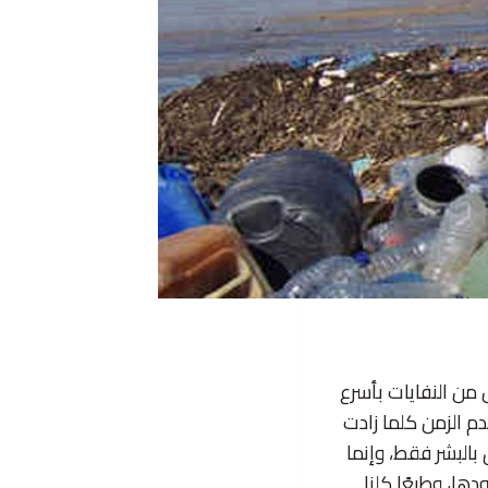
 من النفايات بأسرع
م الزمن كلما زادت
بالبشر فقط، وإنما
دها، وطبعًا كلنا