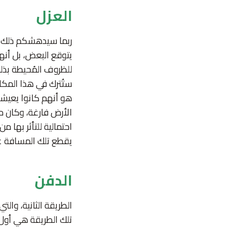
العزل
ربما سيدهشكم ذلك، ل
يتوقع البعض، بل أنه
للظروف المُحيطة بذلك
ستُترك في هذا المكا
هو أنهم كانوا يعيشو
الأرض فارغة، وكان م
احتمالية للتأثر بها 
يقطع تلك المسافة عل
الدفن
الطريقة الثانية، وا
تلك الطريقة هي أول ط