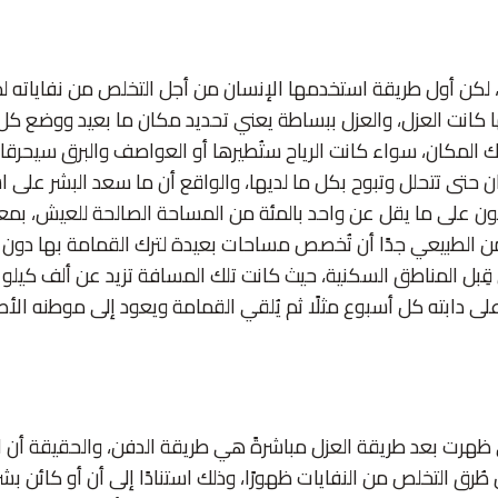
كن أول طريقة استخدمها الإنسان من أجل التخلص من نفاياته لم
ا كانت العزل، والعزل ببساطة يعني تحديد مكان ما بعيد ووضع كل ا
 المكان، سواء كانت الرياح ستُطيرها أو العواصف والبرق سيحرقانه
ن حتى تتحلل وتبوح بكل ما لديها، والواقع أن ما سعد البشر على
ن على ما يقل عن واحد بالمئة من المساحة الصالحة للعيش، بمع
ن الطبيعي جدًا أن تُخصص مساحات بعيدة لترك القمامة بها دون
من قِبل المناطق السكنية، حيث كانت تلك المسافة تزيد عن ألف كيلو 
ى دابته كل أسبوع مثلًا ثم يُلقي القمامة ويعود إلى موطنه الأ
لتي ظهرت بعد طريقة العزل مباشرةً هي طريقة الدفن، والحقيقة أن 
ُرق التخلص من النفايات ظهورًا، وذلك استنادًا إلى أن أو كائن ب