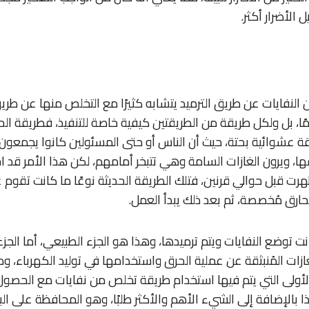
 الأضرار أكثر.
النفايات عن طريق الترميد يتشابه كثيرًا مع التخلص منها عن طريق
مًا، بل ولكل طريقة من الطريقتين كيفية خاصة للتنفيذ، فطريقة ال
قة عشوائية بحتة، حيث أن الناس أو حتى المسئولين كانوا يجمعون 
ا، ويرون الغازات السامة وهي تتبخر أمامهم، لكن هذا الأمر قد اخ
هرت قبل حوالي قرنين، فتلك الطريقة الحديثة نوعًا ما كانت تقوم 
رق مُخصصة، ثم بعد ذلك يبدأ العمل.
ت توضع النفايات ويتم ترميدها، وهذا هو الجزء الطبيعي، أما الجز
زات المُنبثقة عن عملية الحرق واستخدامها في توليد الكهرباء، ومن
لأولى التي يتم فيها استخدام طريقة تخلص من نفايات مع الحصو
بالإضافة إلى الشيء الأهم والأكثر طلبًا، وهو المحافظة على البي