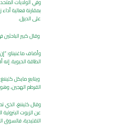
وفي الولايات المتحدة
بمقارنة فعالية أداء 
على الديزل.
وقال كبير الباحثين في
وأضاف ماغنيناو: “إن 
الطاقة الحيوية. إنه 
القرطم الهجين، وهو م
وقال كليننغ، الذي تم
عن الزيوت البترولية 
التقليدية، فالسوق ال