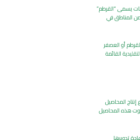
اتات يسمى “القرطم”
د من المناطق في
لقرطم أو العصفر
تقليدية القائمة
هندس مخضرم منذ 40 عاما في قطاع إنتاج المحاصيل
 زيوت هذه المحاصيل
ادة تدويرها