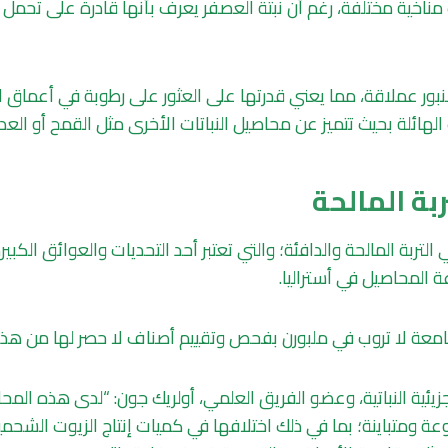
اخية مختلفة، رغم أن نبتة العصفر يعرف بأنها قادرة على تحمل 
نبور عملاقة، مما يعني قدرتها على العثور على رطوبة في أعماق ا
لهائلة بحيث تتميز عن محاصيل النباتات الأخرى مثل القمح أو الع
بة المالحة
 التربة المالحة والدافئة؛ والتي تعتبر أحد التحديات والعوائق الكبي
اعة المحاصيل في أستراليا.
امعة لا تروب في ملبورن بفحص وتقييم أصناف لا حصر لها من هذ
جزيئية النباتية، وعضو الفريق العلمي، أولريك جون: “لدى هذه المحا
نوعة ومتباينة؛ بما في ذلك اختلافها في كميات إنتاج الزيوت الشحمي