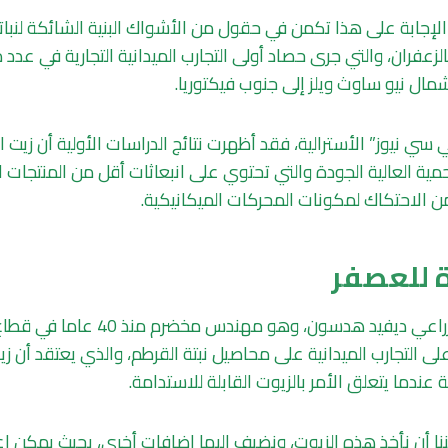
الإجابة على هذا تكمن في حقول من الأشواك البنية الشائكة لنب
الزعفران، والتي جرى حصاد أولى التجارب الميدانية التجارية في عد
 شمال نيو ساوث ويلز إلى جنوب فيكتوريا.
ي نيوز” الأسترالية، فقد أظهرت نتائج الدراسات الأولية أن زيت ا
مية العالية الجودة والتي تحتوي على انبعاثات أقل من المنتجات ال
من الاحتكاك لمكونات المحركات الميكانيكية.
ة للعصفر
ويشرف المهندس الزراعي ديفيد هدسون، وهو م
، على التجارب الميدانية على محاصيل نبتة القرطم، والذي يعتقد أن
عندما يتعلق الأمر بالزيوت القابلة للاستدامة.
 أن نأخذ هذه الزيوت، ونضيف إليها إضافات أخرى، بحيث يمكن إع