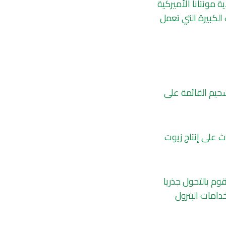
 مونتانا الأميركية
 الكبيرة التي تعمل
شحيم القائمة على
كة “غو ريسورسز” Go Resources، نتائج الأبحاث على إنتاج زيوت
قوم بالتحول جذريا
دامات البترول