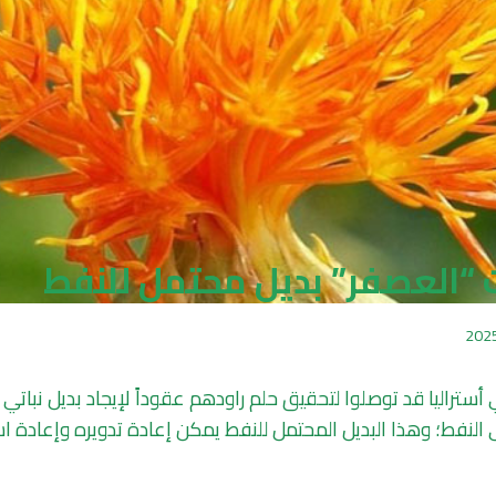
ت “العصفر” بديل محتمل للنفط
 أستراليا قد توصلوا لتحقيق حلم راودهم عقوداً لإيجاد بديل نباتي
ى النفط؛ وهذا البديل المحتمل للنفط يمكن إعادة تدويره وإعادة 