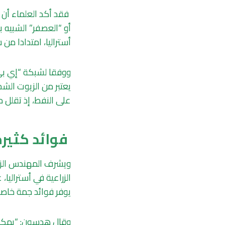
فقد أكد العلماء أن 
أو “العصفر” الشبيه ب
أستراليا، امتدادا من
ووفقا لشبكة “إي بي س
يعتبر من الزيوت الشح
على النفط، إذ تقلل 
فوائد كثير
الزراعية في أستراليا
يوفر فوائد جمة خاصة 
وقال هدسون: “يمكننا