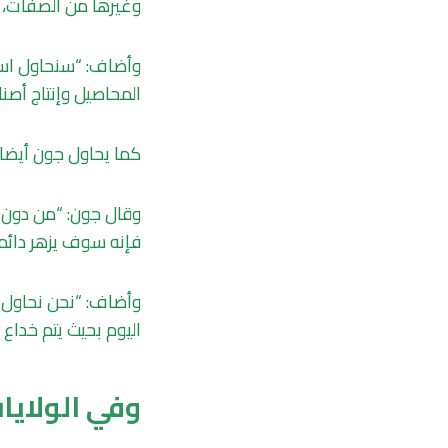
وغيرها من الصفات، م
المحاصيل وإنتاج أصن
كما يحاول جون أيضا ال
وقال جون: “من دون أ
فإنه سوف يزهر دائما حتى في
وأضاف: “نحن نحاول خ
اليوم بحيث يتم خداع ه
وفي الولايات