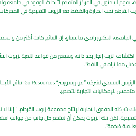
، يقوم الباحثون في المركز المتقدم لأبحاث الوقود في جامعة ولاية
زيت القرطم تحت الحرارة والضغط مع الزيوت التقليدية في المحركات
 الجامعة، الدكتور راندي ماغنيناو، إن النتائج كانت أكثر من واعدة.
اكتشاف الزيت إنجاز بحد ذاته، وسيغير من قواعد اللعبة لزيوت الت
أفضل مما نراه في النفط”.
ويتابع مايكل كليننغ الرئيس التنفيذي لشر
تحمس للإمكانيات التجارية للتصدير.
لك شركته الحقوق التجارية لإنتاج مجموعة زيوت القرطم: ” إننا لا ن
التقليدية، لكن تلك الزيوت يمكن أن تقتحم كل جانب من جوانب استخ
عالمية ضخمة”.