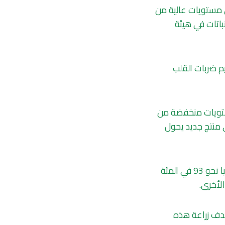
ى مستويات عالية من
ل علماء النباتات في هيئة
 ضربات القلب
مستويات منخفضة من
 منتج جديد يحول
وجاءت نتائج الأبحاث في هندسة النبات جينيا مبشرة، إذا تنتج نباتات القرطم المعدلة وراثيا نحو 93 في المئة
لأخرى.
هدف زراعة هذه