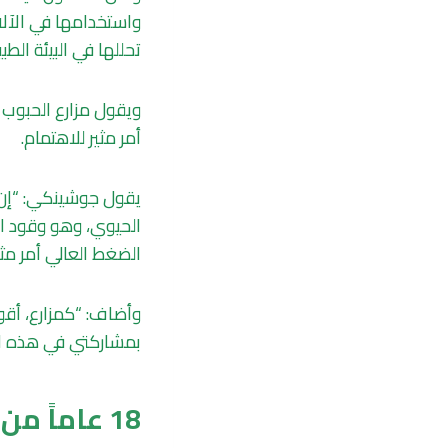
واستخدامها في الآلا
تحللها في البيئة الطبي
ويقول مزارع الحبوب 
أمر مثير للاهتمام.
يقول جوشينكي: “إن هذ
الحيوي، وهو وقود ال
الضغط العالي أمر مثير
وأضاف: “كمزارع، أقو
بمشاركتي في هذه الت
18 عاماً من البحث