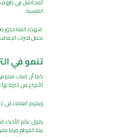
المحاصيل في ظروف من
القاسية.
فلهذه النبتة جذور ص
تحمل فترات الجفاف ا
تنمو في التر
كما أن النبات تنمو في
الأنواع من التربة لزر
ويقوم العلماء في ج
يقول عالم الأحياء ال
نبتة القرطم مزايا مت