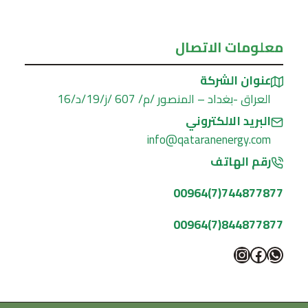
معلومات الاتصال
عنوان الشركة
العراق -بغداد – المنصور /م/ 607 /ز/19/د/16
البريد الالكتروني
info@qataranenergy.com
رقم الهاتف
744877877(7)00964
844877877(7)00964
واتساب
فيسبوك
إنستجرام