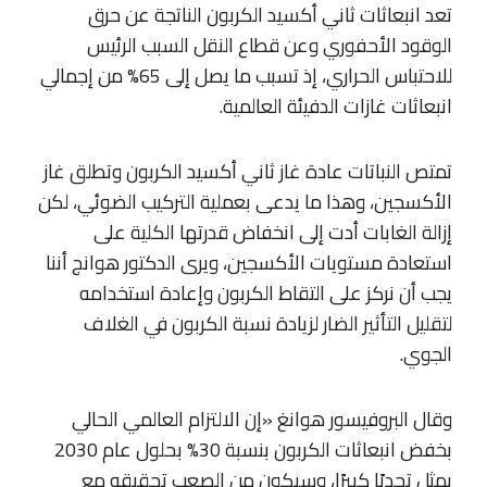
تعد انبعاثات ثاني أكسيد الكربون الناتجة عن حرق
الوقود الأحفوري وعن قطاع النقل السبب الرئيس
للاحتباس الحراري، إذ تسبب ما يصل إلى 65% من إجمالي
انبعاثات غازات الدفيئة العالمية.
تمتص النباتات عادة غاز ثاني أكسيد الكربون وتطلق غاز
الأكسجين، وهذا ما يدعى بعملية التركيب الضوئي، لكن
إزالة الغابات أدت إلى انخفاض قدرتها الكلية على
استعادة مستويات الأكسجين، ويرى الدكتور هوانج أننا
يجب أن نركز على التقاط الكربون وإعادة استخدامه
لتقليل التأثير الضار لزيادة نسبة الكربون في الغلاف
الجوي.
وقال البروفيسور هوانغ «إن الالتزام العالمي الحالي
بخفض انبعاثات الكربون بنسبة 30% بحلول عام 2030
يمثل تحديًا كبيرًا، وسيكون من الصعب تحقيقه مع