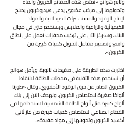
وتابع هوانج «تمتص هذه الصفائح الكربون والماء
وتحولهما إلى مركب عضوي يدعى هيدروكربون يصلح
لإنتاج الوقود والمستحضرات الصيدلانية والمواد
الكيميائية والزراعية والملابس ويستخدم حتى في مجال
البناء، وسنركز الآن على تركيب محفزات تعمل على نطاق
واسع وتصميم مفاعل لتحويل كميات كبيرة من
الكربون».
اختبرت هذه الطريقة على صفيحات نانوية، ويأمل هوانج
أن تستخدم هذه التقنية في محطات الطاقة لالتقاط
الكربون الصادر عن حرق الوقود الأحفوري، وقال «طورنا
ألواحًا صغيرة لامتصاص الكربون، ونهدف الآن إلى بناء
ألواح كبيرة مثل ألواح الطاقة الشمسية لاستخدامها في
القطاع الصناعي لامتصاص كميات كبيرة من غاز ثاني
أكسيد الكربون وتحويلها إلى مواد مفيدة».