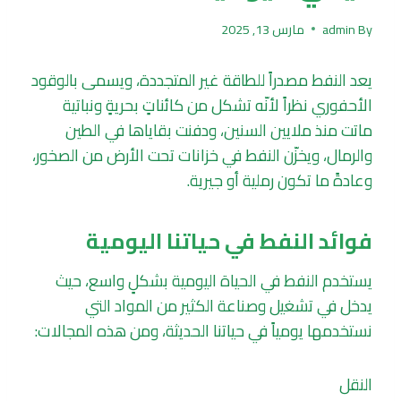
By
admin
مارس 13, 2025
يعد النفط مصدراً للطاقة غير المتجددة، ويسمى بالوقود
الأحفوري نظراً لأنّه تشكل من كائناتٍ بحريةٍ ونباتية
ماتت منذ ملايين السنين، ودفنت بقاياها في الطين
والرمال، ويخزّن النفط في خزانات تحت الأرض من الصخور،
وعادةً ما تكون رملية أو جيرية.
فوائد النفط في حياتنا اليومية
يستخدم النفط في الحياة اليومية بشكلٍ واسع، حيث
يدخل في تشغيل وصناعة الكثير من المواد التي
نستخدمها يومياً في حياتنا الحديثة، ومن هذه المجالات:
النقل