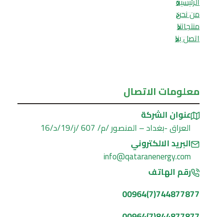
الرئيسية
من نحن
منتجاتنا
اتصل بنا
معلومات الاتصال
عنوان الشركة
العراق -بغداد – المنصور /م/ 607 /ز/19/د/16
البريد الالكتروني
info@qataranenergy.com
رقم الهاتف
744877877(7)00964
844877877(7)00964