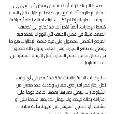
– ضغط الهواء الزائد أو المنخفض يمكن أن يؤدي إلى
انفجار الإطار فجأة، تحقق من ضغط الإطارات قبل القيام
بالرحلات الطويلة إذا لم تكن سيارتك تمتلك نظاماً لمراقبة
ضغط الإطارات، أيضاً تذكر أنك قد تحتاج إلى تخفيف
الضغط قليلاً في فصل الصيف لأن الهواء يتمدد فيه،
المرجع الأفضل للحصول على قيم ضغط الإطارات هو ما
يوصي به صانع السيارة، وفي الغالب يكون ذلك مذكوراً
في مكان ما في جسم السيارة (مثل اللوحة المخفية في
باب السيارة).
– الإطارات البالية والمتشققة قد تنفجر في أي وقت،
لكل إطار عمر افتراضي معين، وكذلك عدد معين من
الكيلومترات ينبغي تغييرها بعدها، حافظ دوماً على
إطاراتك بحالة جيدة، ولا تهمل تجديدها عندما تبلى أو
تتشقق أو تختفي النقوش من عليها، فأنت تخاطر
بنفسك وبسيارتك في هذه الحالة.