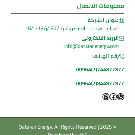
معلومات الاتصال
عنوان الشركة
العراق -بغداد – المنصور /م/ 607 /ز/19/د/16
البريد الالكتروني
info@qataranenergy.com
رقم الهاتف
744877877(7)00964
844877877(7)00964
واتساب
فيسبوك
إنستجرام
© 2025 Qataran Energy, All Rights Reserved |