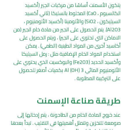
يتكون الأسمنت أساسًا من مركبات الجير (أكسيد
الكالسيوم ، CaO) المخلوط بالسليكا (ثاني أكسيد
السيليكون ، SiO2) والألومينا (أكسيد الألومنيوم ،
Al2O3). يتم الحصول على الجير من مادة خام الجير (من
الاماكن التي تحتوي على الجير) ، ويتم الحصول على
أكاسيد أخرى من المواد الطينية (الطمي) . يمكن
استخدام المواد الخام الإضافية مثل : رمل السيليكا
وأكسيد الحديد (Fe2O3) والبوكسيت الذي يحتوي على
الألومنيوم المائي Al (OH) 3 بكميات أصغر للحصول
على التركيبة المطلوبة .
طريقة صناعة الإسمنت
عند خروج المادة الخام من الطاحونة ، يتم إدخالها إلى
صومعة للتخزين وتتمثل أهميتها في التقليب . تبدأ بعدها