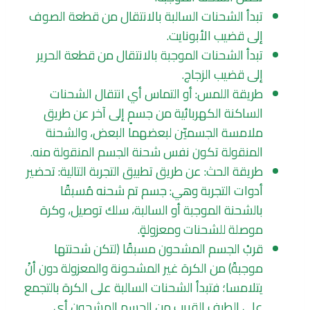
تبدأ الشحنات السالبة بالانتقال من قطعة الصوف
إلى قضيب الأبونايت.
تبدأ الشحنات الموجبة بالانتقال من قطعة الحرير
إلى قضيب الزجاج.
طريقة اللمس: أو التماس أي انتقال الشحنات
الساكنة الكهربائية من جسمٍ إلى آخر عن طريق
ملامسة الجسميّن لبعضهما البعض، والشحنة
المنقولة تكون نفس شحنة الجسم المنقولة منه.
طريقة الحث: عن طريق تطبيق التجربة التالية: تحضير
أدوات التجربة وهي: جسم تم شحنه مُسبقًا
بالشحنة الموجبة أو السالبة، سلك توصيل، وكرة
موصلة للشحنات ومعزولةٍ.
قربْ الجسم المشحون مسبقًا (لتكن شحنتها
موجبةً) من الكرة غير المشحونة والمعزولة دون أنْ
يتلامسا؛ فتبدأ الشحنات السالبة على الكرة بالتجمع
على الطرف القريب من الجسم المشحون أي