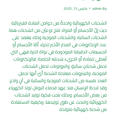
By
admin
مارس 13, 2025
الشحنات الكهربائية واحدةٌ من خواص المادة الفيزيائية
حيث إنّ الأجسام أو المواد تنتج نوعيّن من الشحنات هما:
الشحنات السالبة، والشحنات الموجبة وذلك يعتمد على
عدد الإلكترونات في المدار الأخير للذرة، أمّا الأجسام أو
الجسيمات الدقيقة الموجودة في نواة الذرة فهي التي
تُعطي للمادة أو الجزيء شحنته الخاصة؛ فالإلكترونات
تحمل شحناتٍ سالبةٍ، والبروتونات تحمل الشحنات
الموجبة، والنيترونات معتدلة الشحنة أيّ أنها تحمل
العدد نفسه من الشحنات الموجبة والسالبة في آنٍ واحدٍ.
وقد لاحظ الإنسان منذ عهد قدماء اليونان تولد الكهرباء
من بعض الأجسام، وبذلك نتجت فكرة توليد الشحنات
الكهربائية والبحث عن طرق توليدها، وكيفية الاستفادة
من شحنة كهربائية متولدة.