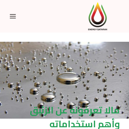
Ski
t
conten
مالا تعرفونه عن الزئبق
وأهم استخداماته