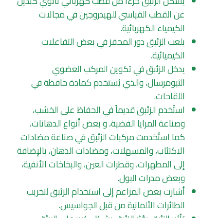
يشكل الزئبق جزءاً من قطب كهربائي ثانوي كبديل
عن القطب القياسي للهيدروجين في مجالات
الكيمياء الكهربائية.
يلعب الزئبق دور المحفز في بعض التفاعلات
الكيميائية.
يدخل الزئبق في تكوين المركب العضوي
الثيومرسال، والذي يُستخدم كمادة حافظة في
اللقاحات.
استُخدم الزئبق قديماً في الحفاظ على الخشب،
وصناعة المرايا الفضية، و بعض أنواع الدهانات،
كما استُخدمت مركبات الزئبق في صناعة مضادات
الاكتئاب، والمسهلات، ومضادات الذهان، بالإضافة
إلى المطهرات، وقطرات العين، والبخاخات الأنفية،
وبعض مدرات البول.
أشارت بعض المزاعم إلى استخدام الزئبق لتخريب
الطائرات الألمانية من قبل الجواسيس.