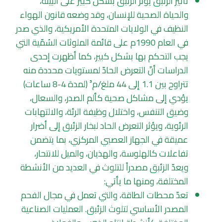
تأثير الزئبق يؤثر الزئبق بشكل كبير على البيئة،
والحياة الصحية للإنسان، وقد وضعه قانون الهواء
النظيف في الولايات المتحدة الأمريكية، والذي صدر
في العام 1990م على قائمة الملوثات السُمّية التي
يجب التحكم بها بشكل كبير، كما أظهرت إحدى
الدراسات أنّ التعرض الحادّ لمستويات محددة منه
تتراوح بين 1.1 إلى 44 ملغ/م³ (لمدة 4-8 ساعات)
يؤدي إلى مشاكل صحية كألم الصدر، والسعال،
وضيق التنفس، واختلال وظيفة الرئة، والالتهابات
الرئوية، ويؤثر التعرض الحاد لبخار الزئبق إلى أضرار
عميقة في الجهاز العصبي المركزي، بما يتضمن
تفاعلات كالهلوسة، والهذيان، والميل للانتحار،
ويعدّ الزئبق مصدراً للتلوث في العديد من الأنشطة
المختلفة، ومنها ما يأتي:
تعدّ محطات الطاقة، والتي تعمل في مجال الفحم
المصدر الأساسي لتلوث الزئبق. العمليات الصناعية