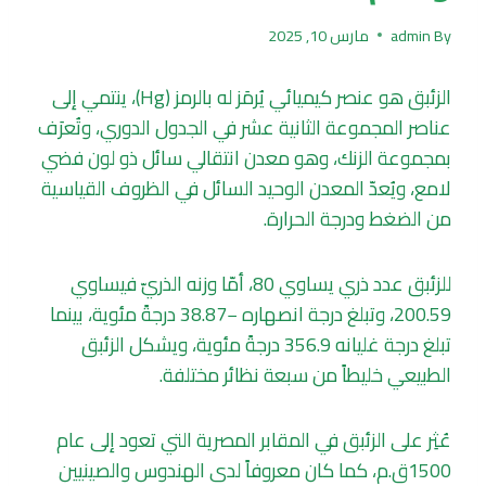
By
admin
مارس 10, 2025
الزئبق هو عنصر كيميائي يُرمَز له بالرمز (Hg)، ينتمي إلى
عناصر المجموعة الثانية عشر في الجدول الدوري، وتُعرَف
بمجموعة الزنك، وهو معدن انتقالي سائل ذو لون فضي
لامع، ويُعدّ المعدن الوحيد السائل في الظروف القياسية
من الضغط ودرجة الحرارة.
للزئبق عدد ذري يساوي 80، أمّا وزنه الذريّ فيساوي
200.59، وتبلغ درجة انصهاره −38.87 درجةً مئوية، بينما
تبلغ درجة غليانه 356.9 درجةً مئوية، ويشكل الزئبق
الطبيعي خليطاً من سبعة نظائر مختلفة.
عُثِر على الزئبق في المقابر المصرية التي تعود إلى عام
1500ق.م، كما كان معروفاً لدى الهندوس والصينيين