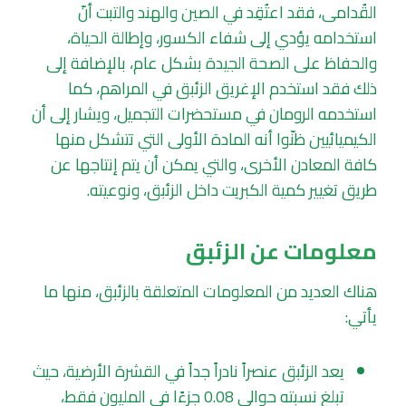
القُدامى، فقد اعتُقِد في الصين والهند والتبت أنّ
استخدامه يؤدي إلى شفاء الكسور، وإطالة الحياة،
والحفاظ على الصحة الجيدة بشكل عام، بالإضافة إلى
ذلك فقد استخدم الإغريق الزئبق في المراهم، كما
استخدمه الرومان في مستحضرات التجميل، ويشار إلى أن
الكيميائيين ظنّوا أنه المادة الأولى التي تتشكل منها
كافة المعادن الأخرى، والتي يمكن أن يتم إنتاجها عن
طريق تغيير كمية الكبريت داخل الزئبق، ونوعيته.
معلومات عن الزئبق
هناك العديد من المعلومات المتعلقة بالزئبق، منها ما
يأتي:
يعد الزئبق عنصراً نادراً جداً في القشرة الأرضية، حيث
تبلغ نسبته حوالي 0.08 جزءًا في المليون فقط،