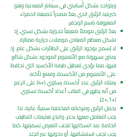
ويتواجد بشكل أساسي في سينابار المعدنية وهو
كبريتيد الزئبق الذي يعدّ مصدراً للصبغة الحمراء
المعروفة باسم الزنجفر.
يعدّ الزئبق موصلاً ضعيفاً للحرارة بشكل نسبي، إذ
تشكل معظم المعادن موصلات حرارية ممتازة.
لا يُسمح بوجود الزئبق على الطائرات بشكل عام، إذ
يمتزج بسهولة مع الألمنيوم الموجود بشكل شائع
فيها، مما يؤدي تعطيل طبقة الأكسيد التي تحافظ
على الألمنيوم من الأكسدة، وتمنع تأكله.
يمتلك الزئبق عدد أكسدة يساوي (+4) على الرغم
من أنه يظهر في الغالب أعداد أكسدة تساوي
(+1,+2).
يحمل الزئبق ومركباته المختلفة سميةً عالية، لذا
يجب التعامل معها بحذر، واتباع تعليمات التنظيف
الخاصة عند انسكابها لتجنب التعرض لسميتها، كما
يجب تجنب استنشاقها، أو دخولها عبر الجلد