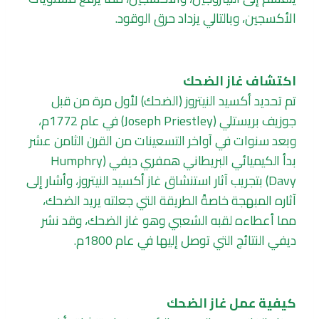
الأكسجين، وبالتالي يزداد حرق الوقود.
اكتشاف غاز الضحك
تم تحديد أكسيد النيتروز (الضحك) لأول مرة من قبل
جوزيف بريستلي (Joseph Priestley) في عام 1772م،
وبعد سنوات في آواخر التسعينات من القرن الثامن عشر
بدأ الكيميائي البريطاني همفري ديفي (Humphry
Davy) بتجريب آثار استنشاق غاز أكسيد النيتروز، وأشار إلى
آثاره المبهجة خاصةً الطريقة التي جعلته يريد الضحك،
مما أعطاءه لقبه الشعبي وهو غاز الضحك، وقد نشر
ديفي النتائج التي توصل إليها في عام 1800م.
كيفية عمل غاز الضحك