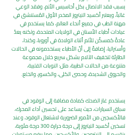
يسبب فقد الاتصال بكل أحاسيس الألم، وفقد الوعي
غالباً، ويعتبر أكسيد النيتروز المخدر الأول المُستنشق في
مهنة الطب في جميع أنحاء العالم، كما يستخدم في
عيادات أطباء الأسنان في الولايات المتحدة، ولكنه يعدّ
عادةً كمسكّن للألم أثناء الولادة في أوروبا، وكندا،
وأستراليا، إضافةً إلى أنّ الأطباء يستخدمونه في الحالات
الطارئة لتخفيف الآلام بشكل سريع خلال مجموعة
متنوعة من الحالات الطبية، مثل: النوبات القلبية،
والحروق الشديدة، وحصى الكلى، والكسور، والخلع.
يستخدم غاز الضحك كمادة مضافة إلى الوقود في
سباق السيارات، حيث يساعد على تحسين آداء المحرك،
فالأكسجين من الأمور الضرورية لاشتعال الوقود، وعند
تسخين أكسيد النيتروز إلى درجة حرارة 300 درجة مئوية،
ينقسم إلى النيتروجين، والأكسجين، مما يرفع مستويات