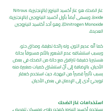
غاز الضحك هو غاز أكسيد النيتروز (بالإنجليزية: Nitrous
oxide)، ويسمى أيضاً بأول أكسيد النيتروجين (بالإنجليزية:
Dinitrogen Monoxide)، وهو أحد أكاسيد النيتروجين
العديدة.
كما أنّه عديم اللون، وله رائحة لطيفة، ومذاق حلو،
ويسبب استنشاقه عدم الشعور بالألم مسبوقاً بحالة
هستيريا خفيفة تترافق مع حالة من الضحك في بعض
الأحيان، بالإضافة إلى أنّ استنشاق كميات صغيرة منه
يسبب تأثيراً قصيراً من البهجة، حيث استخدم كعقار
ترويحيّ أدى إلى الإدمان في بعض الأحيان.
استخدامات غاز الضحك
يستخدم أكسيد النيتروز كمخدر طبيّ، ومسكن للمريض،