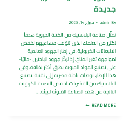
جديدة
By
admin
فبراير 14, 2025
تمثّل صناعة البلاستيك من الكتلة الحيوية هدفاً
لكثير من العلماء الذين تنوّعت مساعيهم لخفض
الانبعاثات الكربونية، في إطار الجهود العالمية
لمواجهة تغير المناخ، إذ تركّز جهود الباحثين -حاليًا-
على تصنيع المواد الحيوية بطرق أكثر نظافة. وفي
هذا الإطار، توصلت باحثة مصرية إلى تقنية لتصنيع
البلاستيك من القشريات. لخفض البصمة الكربونية
الناتجة عن هذه الصناعة المُلوثة للبيئة….
صناعة
READ MORE
البلاستيك
من
الكتلة