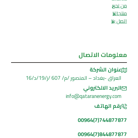
من نحن
منتجاتنا
اتصل بنا
معلومات الاتصال
عنوان الشركة
العراق -بغداد – المنصور /م/ 607 /ز/19/د/16
البريد الالكتروني
info@qataranenergy.com
رقم الهاتف
744877877(7)00964
844877877(7)00964