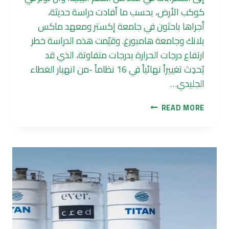
كوكب الأرض، بحسب ما أفادت دراسة حديثة،
أجراها باحثون في جامعة إكستر ومعهد ماكس
بلانك وجامعة هامبورغ. وقيّمت هذه الدراسة خطر
ارتفاع درجات الحرارة بدرجات متفاوتة، الذي قد
يُحدِث تغييراً نهائياً في 16 نظاماً -من انهيار الغطاء
الجليدي…
سياسات
READ MORE
تغير
المناخ
الحالية
تمهد
لاضطرابات
بيئية
تؤثر
في
كوكب
الأرض