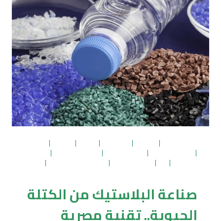
الثاني..
اختيار
الموقع
وطرق
الزراعة
والري
والتسميد
إعادة تدوير
|
اقتصاد
|
البلاستك
|
البيئة
|
الزراعة
|
الوقود
|
بتروكيماويات
|
تكرير وتدوير
|
دراسات وبحوث
|
زيوت
محركات
|
غاز
|
معادن ثمينة
|
موسوعة المصفاة
|
نفط
ومشتقاته
صناعة البلاستيك من الكتلة
الحيوية.. تقنية مصرية