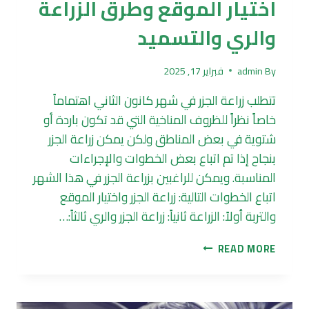
اختيار الموقع وطرق الزراعة
والري والتسميد
By
admin
فبراير 17, 2025
تتطلب زراعة الجزر في شهر كانون الثاني اهتماماً
خاصاً نظراً للظروف المناخية التي قد تكون باردة أو
شتوية في بعض المناطق ولكن يمكن زراعة الجزر
بنجاح إذا تم اتباع بعض الخطوات والإجراءات
المناسبة. ويمكن للراغبين بزراعة الجزر في هذا الشهر
اتباع الخطوات التالية: زراعة الجزر واختيار الموقع
والتربة أولاً: الزراعة ثانياً: زراعة الجزر والري ثالثاً:…
زراعة
READ MORE
الجزر
في
كانون