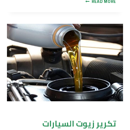
تقنيات
READ MORE
إعادة
تدوير
النفايات
النووية
تكرير وتدوير
تكرير زيوت السيارات