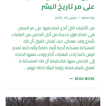
على مر تاريخ البشر
By
admin
مارس 26, 2025
من الأشياء التي أبدع البشر فيها على مر السنين
هي ابتكار طرق جديدة من أجل التخلص من النفايات
بأسرع وقت ممكن، حيث يُمكن القول أن تلك
المشكلة مشكلة أبدية أزلية، خاصةً وأنه كلما تقدم
الزمن كلما زادت النفايات أكثر وزادت معها الحاجة
إلى التخلص منها، فالحقيقة أن تلك المشكلة لا
تتعلق بالبشر فقط، وإنما البيئة كذلك تهتم…
طرق
READ MORE
التخلص
من
النفايات
على
مر