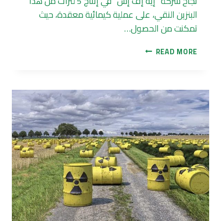
نجاح شركة “إيه إف إس” في إنتاج 5 لترات من هذا
البنزين النقي، على عملية كيمائية معقدة، حيث
تمكنت من الحصول…
استخلاص
READ MORE
بنزين
من
الماء
والهواء