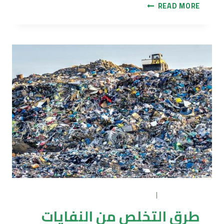
الصين
READ MORE
تعيد
تدوير
202
ألف
سيارة
خردة
في
أيار
تكرير وتدوير
|
مشاكل وحلول
طرق التخلص من النفايات