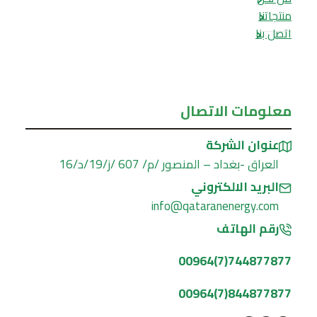
منتجاتنا
اتصل بنا
معلومات الاتصال
عنوان الشركة
العراق -بغداد – المنصور /م/ 607 /ز/19/د/16
البريد الالكتروني
info@qataranenergy.com
رقم الهاتف
744877877(7)00964
844877877(7)00964