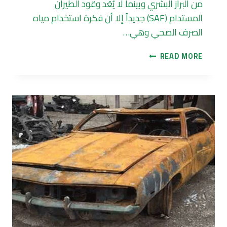
من البراز البشري وبينما لا يُعَد وقود الطيران
المستدام (SAF) جديداً إلا أن فكرة استخدام مياه
الصرف الصحي وهي…
وقود
READ MORE
طائرات
من
البراز
البشري
في
المستقبل
القريب!!