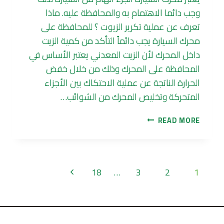
وجب دائما الاهتمام به والمحافظة عليه. ماذا
تعرف عن عملية تكرير الزيوت ؟ للمحافظة على
محرك السيارة يجب دائماً التأكد من كمية الزيت
داخل المحرك لأن الزيت المعدني يعتبر الأساس في
المحافظة على المحرك وذلك من خلال خفض
الحرارة الناتجة عن عملية الاحتكاك بين الأجزاء
المتحركة وتخليص المحرك من الشوائب…
تكرير
READ MORE
الزيوت
المعدنية
المستعملة
والهدف
Page
Next
18
…
3
2
1
منها
navigation
Page