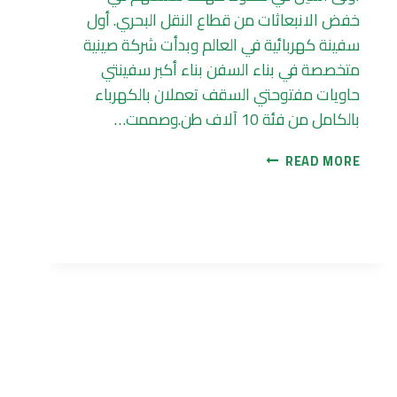
خفض الانبعاثات من قطاع النقل البحري. أول
سفينة كهربائية في العالم وبدأت شركة صينية
متخصصة في بناء السفن بناء أكبر سفينتي
حاويات مفتوحتي السقف تعملان بالكهرباء
بالكامل من فئة 10 آلاف طن.وصممت…
أول
READ MORE
سفينة
كهربائية
في
العالم
تقترب
من
الإبحار