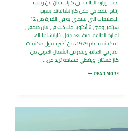
علنت وزارة الطاقة في كازاخستان عن وقف
إنتاج النفط في حقل كاراتشاغانك بسبب
الإصلاحات التي ستجري به في الفترة من 12
سبتمبر وحتى 6 أكتوبر. جاء ذلك في بيان صحفي
لوزارة الطاقة، حيث يعد حقل كاراتشاغاناك،
المكتشف عام 1979، من أكبر حقول مكثفات
الغاز في العالم، ويقع في الشمال الغربي من
كازاخستان، ويغطي مساحة تزيد عن…
كازاخستان
READ MORE
توقف
الإنتاج
في
أحد
أكبر
حقولها
النفطية