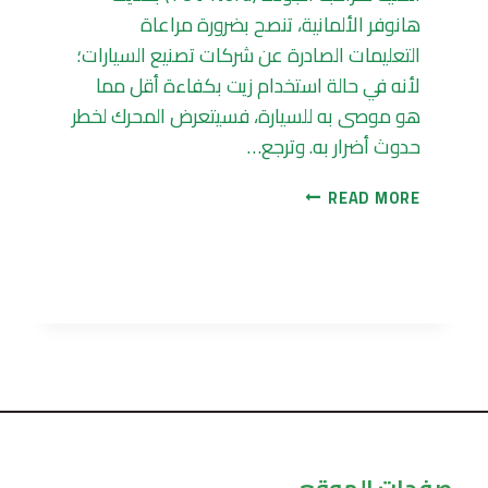
هانوفر الألمانية، تنصح بضرورة مراعاة
التعليمات الصادرة عن شركات تصنيع السيارات؛
لأنه في حالة استخدام زيت بكفاءة أقل مما
هو موصى به للسيارة، فسيتعرض المحرك لخطر
حدوث أضرار به. وترجع…
هل
READ MORE
يجوز
خلط
زيوت
محركات
السيارات؟
صفحات الموقع